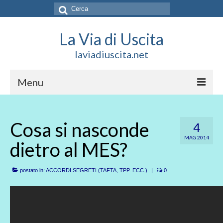
Cerca:
La Via di Uscita
laviadiuscita.net
Menu
HOME
Cosa si nasconde
4
CHI SIAMO
MAG 2014
dietro al MES?
SOCIAL
SOSTIENICI
postato in:
ACCORDI SEGRETI (TAFTA, TPP. ECC.)
|
0
CONTATTI