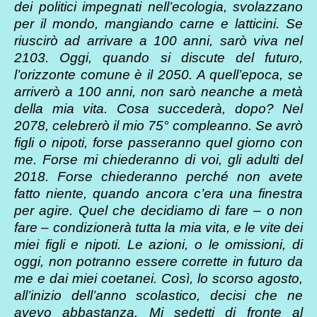
dei politici impegnati nell’ecologia, svolazzano
per il mondo, mangiando carne e latticini. Se
riuscirò ad arrivare a 100 anni, sarò viva nel
2103. Oggi, quando si discute del futuro,
l’orizzonte comune è il 2050. A quell’epoca, se
arriverò a 100 anni, non sarò neanche a metà
della mia vita. Cosa succederà, dopo? Nel
2078, celebrerò il mio 75° compleanno. Se avrò
figli o nipoti, forse passeranno quel giorno con
me. Forse mi chiederanno di voi, gli adulti del
2018. Forse chiederanno perché non avete
fatto niente, quando ancora c’era una finestra
per agire. Quel che decidiamo di fare – o non
fare – condizionerà tutta la mia vita, e le vite dei
miei figli e nipoti. Le azioni, o le omissioni, di
oggi, non potranno essere corrette in futuro da
me e dai miei coetanei. Così, lo scorso agosto,
all’inizio dell’anno scolastico, decisi che ne
avevo abbastanza. Mi sedetti di fronte al