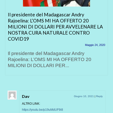
Chi c’è dietro il vaccino per il Covid-19
acquistato dall’Italia
Giugno 15, 2020
La prima tranche di dosi per il Coronavirus
dovrebbe arrivare in Europa entro fine
anno...
Dav
Giugno 10, 2021
|
Reply
ALTRO LINK:
https://youtu.be/p19uMdUF9i8