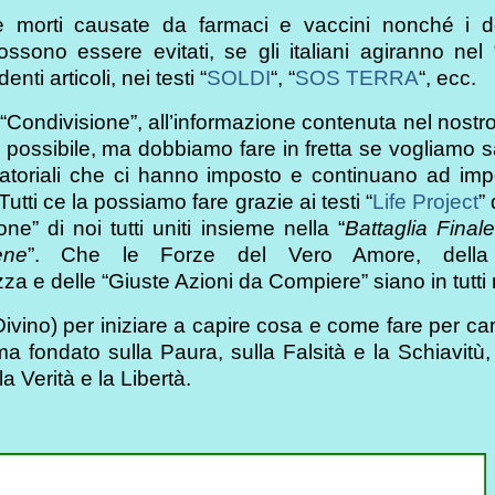
 morti causate da farmaci e vaccini nonché i deb
possono essere evitati, se gli italiani agiranno ne
nti articoli, nei testi “
SOLDI
“, “
SOS TERRA
“, ecc.
“Condivisione”, all’informazione contenuta nel nostro
o è possibile, ma dobbiamo fare in fretta se vogliamo s
ittatoriali che ci hanno imposto e continuano ad imp
tti ce la possiamo fare grazie ai testi “
Life Project
”
e” di noi tutti uniti insieme nella “
Battaglia Finale
ene
”. Che le Forze del Vero Amore, della
 e delle “Giuste Azioni da Compiere” siano in tutti 
Divino) per iniziare a capire cosa e come fare per c
ema fondato sulla Paura, sulla Falsità e la Schiavitù
 Verità e la Libertà.