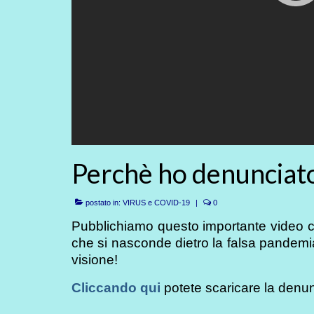
Perchè ho denunciat
postato in:
VIRUS e COVID-19
|
0
Pubblichiamo questo importante video c
che si nasconde dietro la falsa pandemi
visione!
Cliccando qui
potete scaricare la denun