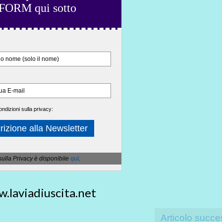
FORM qui sotto
ondizioni sulla privacy:
sulla Privacy è disponibile
qui
.
.laviadiuscita.net
Articolo succe