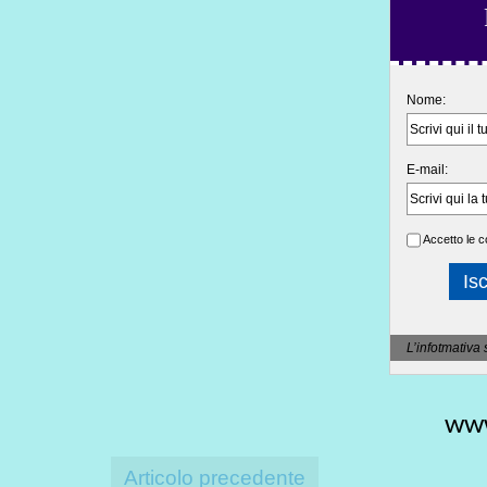
Nome:
E-mail:
Accetto le c
L’infotmativa 
www
Articolo precedente