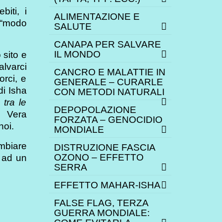
iti, i
ALIMENTAZIONE E
l “modo
SALUTE
CANAPA PER SALVARE
IL MONDO
 sito e
alvarci
CANCRO E MALATTIE IN
orci, e
GENERALE – CURARLE
 di Isha
CON METODI NATURALI
 tra le
DEPOPOLAZIONE
 Vera
FORZATA – GENOCIDIO
noi.
MONDIALE
ambiare
DISTRUZIONE FASCIA
OZONO – EFFETTO
, ad un
SERRA
EFFETTO MAHAR-ISHA
FALSE FLAG, TERZA
GUERRA MONDIALE: