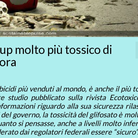
p molto più tossico di
’ora
bicidi più venduti al mondo, è anche il più t
tudio pubblicato sulla rivista Ecotoxico
ormazioni riguardo alla sua sicurezza rila
el governo, la tossicità del glifosato è mol
quanto si pensasse, anche a livelli molto infer
rato dai regolatori federali essere “sicuro”