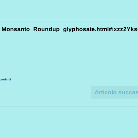
0_Monsanto_Roundup_glyphosate.html#ixzz2Yk
ossicità
Articolo succe