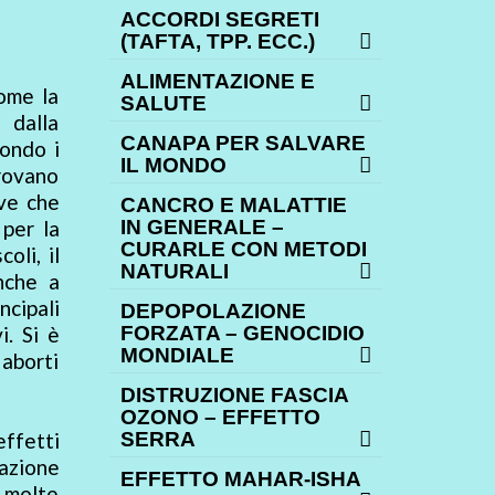
ACCORDI SEGRETI
(TAFTA, TPP. ECC.)
ALIMENTAZIONE E
ome la
SALUTE
 dalla
CANAPA PER SALVARE
condo i
IL MONDO
trovano
ove che
CANCRO E MALATTIE
 per la
IN GENERALE –
CURARLE CON METODI
oli, il
NATURALI
nche a
ncipali
DEPOPOLAZIONE
i. Si è
FORZATA – GENOCIDIO
MONDIALE
 aborti
DISTRUZIONE FASCIA
OZONO – EFFETTO
effetti
SERRA
azione
EFFETTO MAHAR-ISHA
i molte