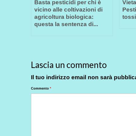
sta
Basta pesticidi per chi è
Viet
l
vicino alle coltivazioni di
Pest
a...
agricoltura biologica:
tossi
questa la sentenza di...
Lascia un commento
Il tuo indirizzo email non sarà pubblic
Commento
*