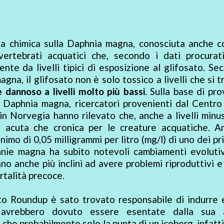
nza chimica sulla Daphnia magna, conosciuta anche c
vertebrati acquatici che, secondo i dati procurati
e da livelli tipici di esposizione al glifosato. Se
gna, il glifosato non è solo tossico a livelli che si 
 dannoso a livelli molto più bassi
. Sulla base di pr
i Daphnia magna, ricercatori provenienti dal Centro
n Norvegia hanno rilevato che, anche a livelli minusc
a acuta che cronica per le creature acquatiche. A
nimo di 0,05 milligrammi per litro (mg/l) di uno dei pri
phnie magna ha subito notevoli cambiamenti evolutiv
no anche più inclini ad avere problemi riproduttivi e
ortalità precoce.
osato Roundup è sato trovato responsabile di indurre 
e avrebbero dovuto essere esentate dalla sua 
ù che probabilmente solo la punta di un iceberg, infatt