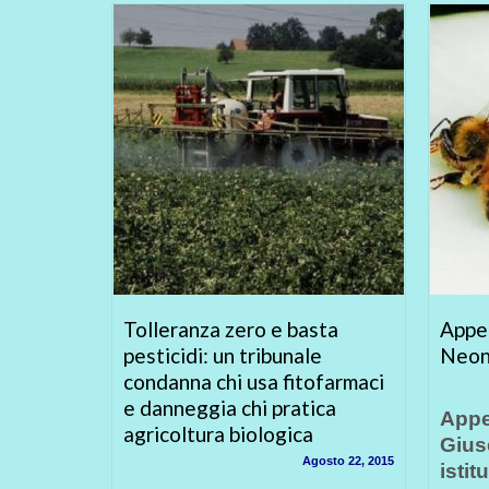
unciano
Tolleranza zero e basta
Appel
menti
pesticidi: un tribunale
Neon
condanna chi usa fitofarmaci
e danneggia chi pratica
Aprile 24, 2014
Appe
agricoltura biologica
ti
Giuse
Agosto 22, 2015
ga
istit