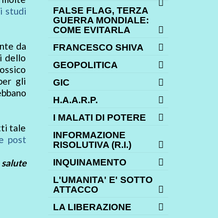
i studi
FALSE FLAG, TERZA
GUERRA MONDIALE:
COME EVITARLA
ente da
FRANCESCO SHIVA
i dello
GEOPOLITICA
tossico
per gli
GIC
ebbano
H.A.A.R.P.
I MALATI DI POTERE
ti tale
INFORMAZIONE
 e post
RISOLUTIVA (R.I.)
salute
INQUINAMENTO
L'UMANITA' E' SOTTO
ATTACCO
LA LIBERAZIONE