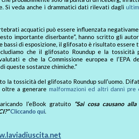
e. Si veda anche i drammatici dati rilevati dagli
ultim
nvertebrati acquatici può essere influenzata negativam
uesto importante diserbante”, hanno scritto gli autor
e bassi di esposizione, il glifosato è risultato essere 
ncludiamo che il glifosato Roundup e la tossicità 
tovalutati e che la Commissione europea e l’EPA d
à di queste sostanze chimiche.”
to la tossicità del glifosato Roundup sull’uomo. Difat
oltre a generare
malformazioni ed altri danni pre
caricando l’eBook gratuito
“Sai cosa causano alla 
CI?”
Cliccando qui
.
.laviadiuscita.net