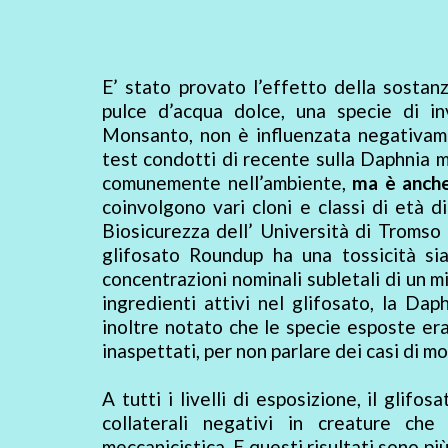
E’ stato provato l’effetto della sosta
pulce d’acqua dolce, una specie di in
Monsanto, non è influenzata negativament
test condotti di recente sulla Daphnia ma
comunemente nell’ambiente,
ma è anche
coinvolgono vari cloni e classi di età d
Biosicurezza dell’ Università di Tromso i
glifosato Roundup ha una tossicità si
concentrazioni nominali subletali di un mi
ingredienti attivi nel glifosato, la Da
inoltre notato che le specie esposte era
inaspettati, per non parlare dei casi di m
A tutti i livelli di esposizione, il glif
collaterali negativi in creature ch
meccanicistica. E questi risultati sono pi