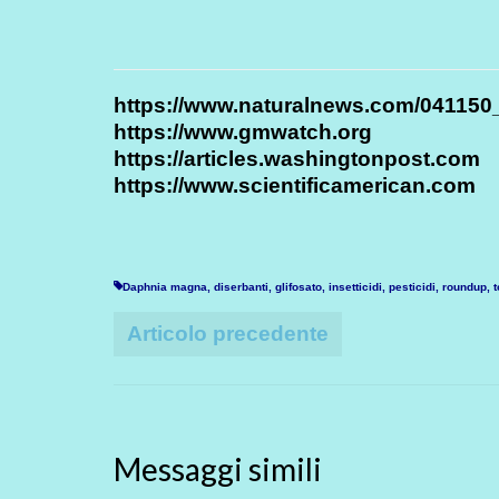
https://www.naturalnews.com/04115
https://www.gmwatch.org
https://articles.washingtonpost.com
https://www.scientificamerican.com
Daphnia magna
,
diserbanti
,
glifosato
,
insetticidi
,
pesticidi
,
roundup
,
t
Articolo precedente
Messaggi simili