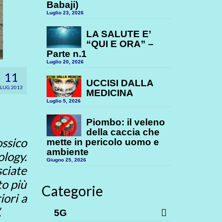
Babaji)
Luglio 23, 2026
LA SALUTE E’
“QUI E ORA” –
Parte n.1
Luglio 20, 2026
11
UCCISI DALLA
LUG 2013
MEDICINA
Luglio 5, 2026
Piombo: il veleno
della caccia che
ossico
mette in pericolo uomo e
ambiente
logy.
Giugno 25, 2026
sciate
to più
Categorie
iori a
.
5G