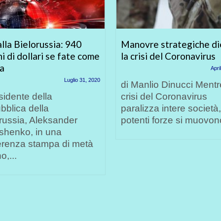
lla Bielorussia: 940
Manovre strategiche di
ni di dollari se fate come
la crisi del Coronavirus
ia
Apri
Luglio 31, 2020
di Manlio Dinucci Mentr
esidente della
crisi del Coronavirus
blica della
paralizza intere società,
russia, Aleksander
potenti forze si muovono
shenko, in una
erenza stampa di metà
o,...