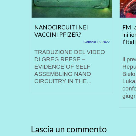
ronto al
NANOCIRCUITI NEI
FMI a
VACCINI PFIZER?
milio
l’Ital
Aprile 11, 2021
Gennaio 16, 2022
o
TRADUZIONE DEL VIDEO
i Radio
DI GREG REESE –
Il pr
ori
EVIDENCE OF SELF
Repub
Enrico...
ASSEMBLING NANO
Bielo
CIRCUITRY IN THE...
Luka
conf
giugn
Lascia un commento