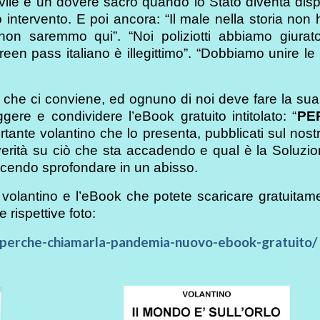
ivile è un dovere sacro quando lo Stato diventa disp
o intervento. E poi ancora: “Il male nella storia non
 non saremmo qui”. “Noi poliziotti abbiamo giurato
reen pass italiano è illegittimo”. “Dobbiamo unire le
 che ci conviene, ed ognuno di noi deve fare la sua
gere e condividere l’eBook gratuito intitolato: “
PE
tante volantino che lo presenta, pubblicati sul nostr
 verità su ciò che sta accadendo e qual è la Soluzi
facendo sprofondare in un abisso.
 volantino e l’eBook che potete scaricare gratuitam
e rispettive foto:
19-perche-chiamarla-pandemia-nuovo-ebook-gratuito/