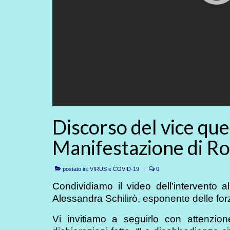
Discorso del vice ques
Manifestazione di Rom
postato in:
VIRUS e COVID-19
|
0
Condividiamo il video dell’intervento
Alessandra Schilirò, esponente delle for
Vi invitiamo a seguirlo con attenzion