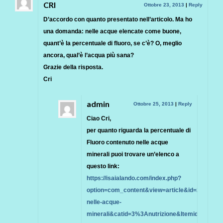
CRI
Ottobre 23, 2013
|
Reply
D’accordo con quanto presentato nell’articolo. Ma ho
una domanda: nelle acque elencate come buone,
quant’è la percentuale di fluoro, se c’è? O, meglio
ancora, qual’è l’acqua più sana?
Grazie della risposta.
Cri
admin
Ottobre 25, 2013
|
Reply
Ciao Cri,
per quanto riguarda la percentuale di
Fluoro contenuto nelle acque
minerali puoi trovare un’elenco a
questo link:
https://isaialando.com/index.php?
option=com_content&view=article&id=25%3Aflu
nelle-acque-
minerali&catid=3%3Anutrizione&Itemid=8&lang=