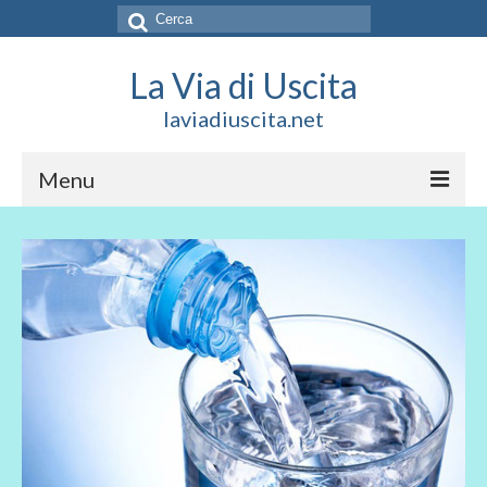
Cerca:
La Via di Uscita
laviadiuscita.net
Menu
HOME
CHI SIAMO
SOCIAL
SOSTIENICI
CONTATTI