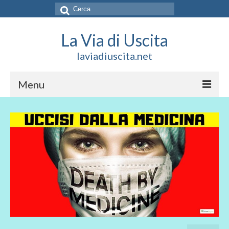
Cerca:
La Via di Uscita
laviadiuscita.net
Menu
HOME
CHI SIAMO
SOCIAL
SOSTIENICI
CONTATTI