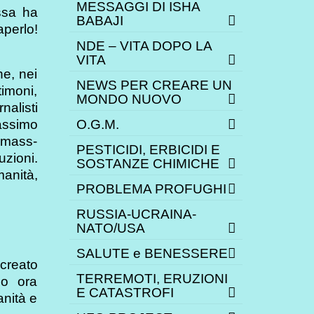
MESSAGGI DI ISHA
Essa ha
BABAJI
aperlo!
NDE – VITA DOPO LA
VITA
he, nei
NEWS PER CREARE UN
timoni,
MONDO NUOVO
nalisti
assimo
O.G.M.
i mass-
PESTICIDI, ERBICIDI E
uzioni.
SOSTANZE CHIMICHE
manità,
PROBLEMA PROFUGHI
RUSSIA-UCRAINA-
NATO/USA
SALUTE e BENESSERE
 creato
TERREMOTI, ERUZIONI
no ora
E CATASTROFI
anità e