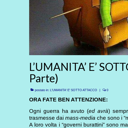
L’UMANITA’ E’ SOT
Parte)
postato in:
L'UMANITA' E' SOTTO ATTACCO
|
0
ORA FATE BEN ATTENZIONE:
Ogni guerra ha avuto (
ed avrà
) sempre
trasmesse dai
mass-media
che sono i “me
A loro volta i “governi burattini” sono m