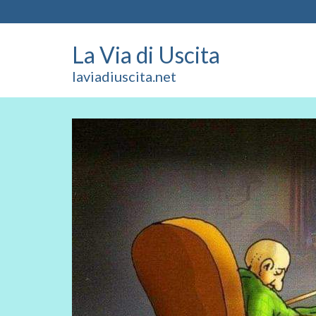
La Via di Uscita
laviadiuscita.net