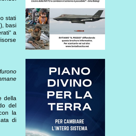
o stati
), basi
rati” a
isorse
 furono
 immane
 della
do del
con la
ata di