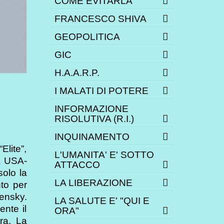
COME EVITARLA
FRANCESCO SHIVA
GEOPOLITICA
GIC
H.A.A.R.P.
I MALATI DI POTERE
INFORMAZIONE
RISOLUTIVA (R.I.)
INQUINAMENTO
Elite”,
L'UMANITA' E' SOTTO
a USA-
ATTACCO
olo la
LA LIBERAZIONE
nto per
lensky.
LA SALUTE E' "QUI E
ente il
ORA"
ra. La