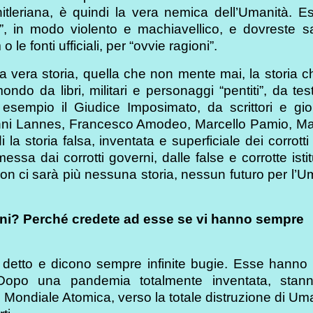
hitleriana, è quindi la vera nemica dell’Umanità. 
i”, in modo violento e machiavellico, e dovreste s
e fonti ufficiali, per “ovvie ragioni”.
 vera storia, quella che non mente mai, la storia c
ondo da libri, militari e personaggi “pentiti”, da tes
 esempio il Giudice Imposimato, da scrittori e gior
Gianni Lannes, Francesco Amodeo, Marcello Pamio, M
 storia falsa, inventata e superficiale dei corrott
sa dai corrotti governi, dalle false e corrotte istit
non ci sarà più nessuna storia, nessun futuro per l’U
ioni? Perché credete ad esse se vi hanno sempre
nno detto e dicono sempre infinite bugie. Esse hanno
. Dopo una pandemia totalmente inventata, stan
Mondiale Atomica, verso la totale distruzione di Um