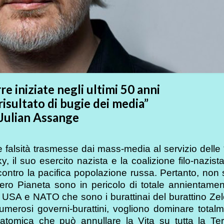
re iniziate negli ultimi 50 anni
 risultato di bugie dei media”
Julian Assange
e falsità trasmesse dai mass-media al servizio delle “
il suo esercito nazista e la coalizione filo-nazist
tro la pacifica popolazione russa. Pertanto, non s
ntero Pianeta sono in pericolo di totale annientame
 di USA e NATO che sono i burattinai del burattino Ze
umerosi governi-burattini, vogliono dominare totalm
tomica che può annullare la Vita su tutta la Ter