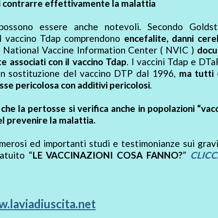
 di contrarre effettivamente la malattia
 possono essere anche notevoli. Secondo Goldst
dal vaccino Tdap comprendono
encefalite, danni cere
l National Vaccine Information Center ( NVIC )
docu
te associati con il vaccino Tdap
. I vaccini Tdap e DT
, in sostituzione del vaccino DTP dal 1996,
ma tutti 
sse pericolosa con additivi pericolosi
.
o che la pertosse si verifica anche in popolazioni “vac
el prevenire la malattia.
erosi ed importanti studi e testimonianze sui grav
atuito “
LE VACCINAZIONI COSA FANNO?
”
CLIC
.laviadiuscita.net