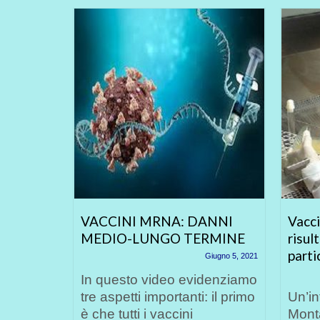
TTATO
VACCINI MRNA: DANNI
Vacci
MEDIO-LUNGO TERMINE
risul
PO!
parti
Giugno 5, 2021
braio 24, 2022
In questo video evidenziamo
la serie
tre aspetti importanti: il primo
Un’in
ita’. Una
è che tutti i vaccini
Monta