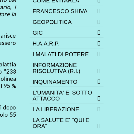
COME EVITARLA
rio, i
FRANCESCO SHIVA
tare la
GEOPOLITICA
GIC
arisce
vessero
H.A.A.R.P.
I MALATI DI POTERE
alattia
INFORMAZIONE
lo “233
RISOLUTIVA (R.I.)
tolinea
INQUINAMENTO
il 95 %
L'UMANITA' E' SOTTO
ATTACCO
ti dopo
LA LIBERAZIONE
solo 55
LA SALUTE E' "QUI E
ORA"