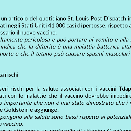
un articolo del quotidiano St. Louis Post Dispatch in
ati negli Stati Uniti 41.000 casi di pertosse, rispetto
ssario il nuovo vaccino.
 altamente pericolosa e può portare al vomito e alla
indica che la difterite è una malattia batterica al
orte e che il tetano può causare spasmi muscolari 
a rischi
eri rischi per la salute associati con i vaccini Tdap
ti con le malattie che il vaccino dovrebbe impedir
o importante che non è mai stato dimostrato che i 
ce Goldstein e aggiunge:
 pongono alla salute sono bassi rispetto ai potenziali
o vaccino.
esso attraverso un protocollo di vitamina C svilupp