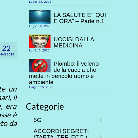
Luglio 23, 2026
LA SALUTE E’ “QUI
E ORA” – Parte n.1
Luglio 20, 2026
UCCISI DALLA
MEDICINA
22
Luglio 5, 2026
MAG 2014
Piombo: il veleno
della caccia che
mette in pericolo uomo e
ambiente
te un
Giugno 25, 2026
ri, il
Categorie
, era
osse è
5G
ato da
ACCORDI SEGRETI
(TAFTA, TPP. ECC.)