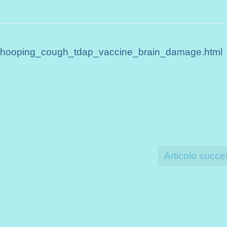
whooping_cough_tdap_vaccine_brain_damage.html
Articolo succe