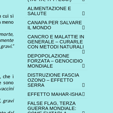
ALIMENTAZIONE E
SALUTE
 cui si
 a meno
CANAPA PER SALVARE
IL MONDO
 morte,
CANCRO E MALATTIE IN
tamente
GENERALE – CURARLE
gravi.”
CON METODI NATURALI
DEPOPOLAZIONE
FORZATA – GENOCIDIO
MONDIALE
DISTRUZIONE FASCIA
, che i
OZONO – EFFETTO
e sono
SERRA
vaccini
EFFETTO MAHAR-ISHA
, gravi
FALSE FLAG, TERZA
GUERRA MONDIALE:
ato dal