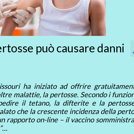
pertosse può causare danni
issouri ha iniziato ad offrire gratuitamen
ltre malattie, la pertosse. Secondo i funziona
dire il tetano, la difterite e la pertosse
lato che la crescente incidenza della pert
un rapporto on-line – il vaccino somministr
e”…