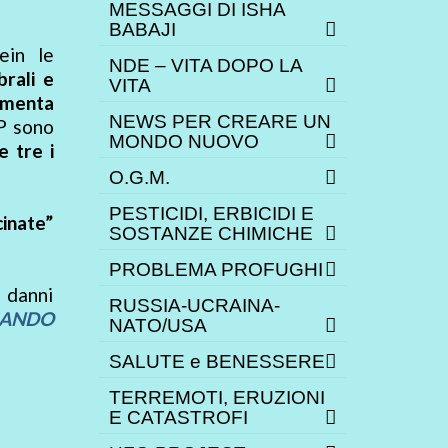
MESSAGGI DI ISHA
BABAJI
ein le
NDE – VITA DOPO LA
brali e
VITA
menta
NEWS PER CREARE UN
aP sono
MONDO NUOVO
e tre i
O.G.M.
PESTICIDI, ERBICIDI E
cinate”
SOSTANZE CHIMICHE
PROBLEMA PROFUGHI
i danni
RUSSIA-UCRAINA-
CANDO
NATO/USA
SALUTE e BENESSERE
TERREMOTI, ERUZIONI
E CATASTROFI