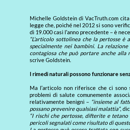
Michelle Goldstein di VacTruth.com cita 
legge che, poiché nel 2012 si sono verific
di 19.000 casi l’anno precedente – è nece
“L’articolo sottolinea che la pertosse è
specialmente nei bambini. La relazione 
contagiosa che può portare anche alla m
scrive Goldstein.
I rimedi naturali possono funzionare senz
Ma l’articolo non riferisce che ci sono s
problemi di salute comunemente associa
relativamente benigni –
“insieme al fatt
possano prevenire qualsiasi malattia”
, di
“I rischi che pertosse, difterite e tetano
pericoli segnalati come risultato di quest
La pertosse può essere trattata con succ