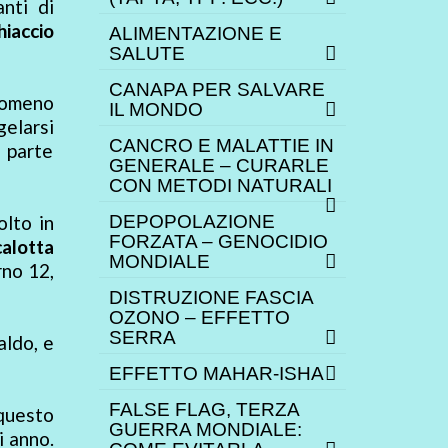
anti di
hiaccio
ALIMENTAZIONE E
SALUTE
CANAPA PER SALVARE
enomeno
IL MONDO
elarsi
CANCRO E MALATTIE IN
n parte
GENERALE – CURARLE
CON METODI NATURALI
olto in
DEPOPOLAZIONE
FORZATA – GENOCIDIO
calotta
MONDIALE
orno 12,
DISTRUZIONE FASCIA
OZONO – EFFETTO
SERRA
aldo, e
EFFETTO MAHAR-ISHA
FALSE FLAG, TERZA
questo
GUERRA MONDIALE:
i anno.