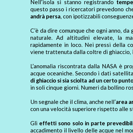
Nell’isola si stanno registrando
tempe
questo passo i ricercatori prevedono che 
andrà persa
, con ipotizzabili conseguenz
C’è da dire comunque che ogni anno, da 
naturale. Ad altitudini elevate, la m
rapidamente in loco. Nei pressi della co
viene trattenuta dalla coltre di ghiaccio, 
L’anomalia riscontrata dalla NASA è prop
acque oceaniche. Secondo i dati satellitar
di ghiaccio si sia sciolta ad un certo punt
in soli cinque giorni. Numeri da bollino ro
Un segnale che il clima, anche nell’
area a
con una velocità superiore rispetto alle s
Gli
effetti sono solo in parte prevedibil
accadimento il livello delle acque nel mon