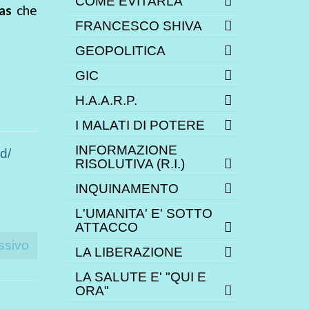
COME EVITARLA
gas
che
FRANCESCO SHIVA
GEOPOLITICA
GIC
H.A.A.R.P.
I MALATI DI POTERE
INFORMAZIONE
d/
RISOLUTIVA (R.I.)
INQUINAMENTO
L'UMANITA' E' SOTTO
ATTACCO
ssivo
LA LIBERAZIONE
LA SALUTE E' "QUI E
ORA"