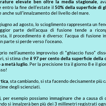
rature elevate ben oltre la media stagionale
, av
entro la fine dell’estate il
50% della superficie di g
e anche sull’innalzamento del livello del mare.
giugno ad agosto, lo scioglimento rappresenta un f
aggior parte dell’acqua di fusione tende a ricong
sta, il procedimento è diverso: l’acqua di fusione i
in parte si perde verso l’oceano.
rio nell’aumento improvviso di “ghiaccio fuso” diss
i, si stima che
il 97 per cento della superficie della 
o a metà luglio
. Per la precisione tra il giorno 8 e il gi
sso!
rtica
, sta cambiando, si sta facendo decisamente più c
time degli scienziati.
i
, per esempio possiamo immaginare che a causa di 
do si innalzerà ben più dei 3 millimetri registrati ogn