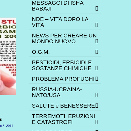
MESSAGGI DI ISHA
BABAJI
NDE – VITA DOPO LA
VITA
NEWS PER CREARE UN
MONDO NUOVO
O.G.M.
PESTICIDI, ERBICIDI E
SOSTANZE CHIMICHE
PROBLEMA PROFUGHI
RUSSIA-UCRAINA-
NATO/USA
Decreto “Sblocca Italia”:
Ulivi am
SALUTE e BENESSERE
inceneritori imposti con la
Striscia 
TERREMOTI, ERUZIONI
ia
forza
l’Agroe
E CATASTROFI
Altieri
o 3, 2014
Settembre 10, 2014