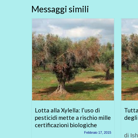
Messaggi simili
alva la
Lotta alla Xylella: l’uso di
Tutta
pesticidi mette a rischio mille
degli
certificazioni biologiche
tembre 2, 2013
Febbraio 17, 2015
osi la
di Is