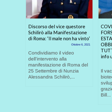
Discorso del vice questore
COVI
Schilirò alla Manifestazione
FORS
di Roma: ‘Il male non ha vinto’
ESTA
braio 16, 2020
OBB
Ottobre 6, 2021
io, nel
TUTT
 tutto
Condividiamo il video
info u
ggi
dell’intervento alla
manifestazione di Roma del
25 Settembre di Nunzia
Il va
Alessandra Schilirò,...
biote
svilu
grazi
Bill...