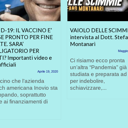
D-19: IL VACCINO E’
VAIOLO DELLE SCIMMI
E PRONTO PER FINE
intervista al Dott. Stef
TE. SARA’
Montanari
LIGATORIO PER
Maggio
I? Importanti video e
Ci risiamo ecco pronta
fficiali
un’altra “Pandemia” già
Aprile 19, 2020
studiata e preparata ad
ccino che l’azienda
per indebolire,
ch americana Inovio sta
schiavizzare,...
ppando, soprattutto
e ai finanziamenti di