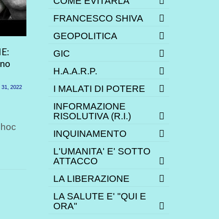
COME EVITARLA
FRANCESCO SHIVA
GEOPOLITICA
E:
Rapporto del Comitato
E TU, 
GIC
ano
Popolare Israeliano: impatto
TE LE SE
H.A.A.R.P.
dei vaccini “letale”
Nervuti
I MALATI DI POTERE
 31, 2022
Maggio 2, 2021
Il Comitato Popolare
Il mondo
INFORMAZIONE
Israeliano (IPC), un
due: da 
RISOLUTIVA (R.I.)
 hoc
organismo civile composto
accende 
INQUINAMENTO
dai principali esperti sanitari
israeliani, ha...
L'UMANITA' E' SOTTO
ATTACCO
LA LIBERAZIONE
LA SALUTE E' "QUI E
ORA"