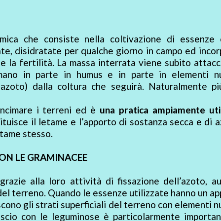
omica che consiste nella coltivazione di essenze 
iate, disidratate per qualche giorno in campo ed inco
e la fertilità. La massa interrata viene subito attac
ano in parte in humus e in parte in elementi nut
e azoto) dalla coltura che seguirà. Naturalmente pi
oncimare i terreni ed è
una pratica ampiamente util
ituisce il letame e l’apporto di sostanza secca e di 
etame stesso.
CON LE GRAMINACEE
 grazie alla loro attività di fissazione dell’azoto, 
 del terreno. Quando le essenze utilizzate hanno un a
ono gli strati superficiali del terreno con elementi nu
vescio con le leguminose è particolarmente importa