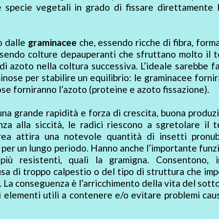
specie vegetali in grado di fissare direttamente l
o dalle
graminacee
che, essendo ricche di fibra, form
Essendo colture depauperanti che sfruttano molto il 
i azoto nella coltura successiva. L’ideale sarebbe fa
inose per stabilire un equilibrio: le graminacee fornir
se forniranno l’azoto (proteine e azoto fissazione).
na grande rapidità e forza di crescita, buona produz
a alla siccità, le radici riescono a sgretolare il 
rea attira una notevole quantità di insetti pronub
ro) per un lungo periodo. Hanno anche l’importante funz
iù resistenti, quali la gramigna. Consentono, in
usa di troppo calpestio o del tipo di struttura che im
. La conseguenza è l’arricchimento della vita del sott
ari elementi utili a contenere e/o evitare problemi cau