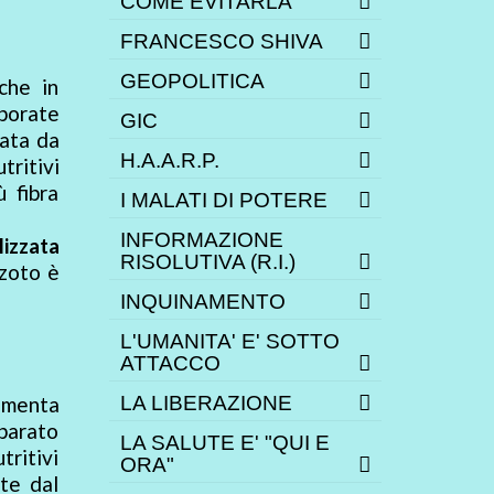
COME EVITARLA
FRANCESCO SHIVA
GEOPOLITICA
che in
rporate
GIC
cata da
H.A.A.R.P.
ritivi
ù fibra
I MALATI DI POTERE
INFORMAZIONE
izzata
RISOLUTIVA (R.I.)
azoto è
INQUINAMENTO
L'UMANITA' E' SOTTO
ATTACCO
aumenta
LA LIBERAZIONE
pparato
LA SALUTE E' "QUI E
tritivi
ORA"
nte dal