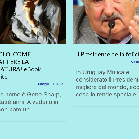
OLO: COME
Il Presidente della felic
ATTERE LA
April
ATURA! eBook
In Uruguay Mujica è
ito
considerato il Presiden
Maggio 19, 2022
migliore del mondo, ec
suo nome è Gene Sharp,
cosa lo rende speciale:.
tatré anni. A vederlo in
non pare un...