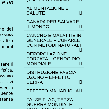
a è un
ALIMENTAZIONE E
SALUTE
CANAPA PER SALVARE
IL MONDO
che del
terreno
CANCRO E MALATTIE IN
d altro
GENERALE – CURARLE
CON METODI NATURALI
mini il
DEPOPOLAZIONE
FORZATA – GENOCIDIO
zare il
MONDIALE
fisica,
DISTRUZIONE FASCIA
possano
OZONO – EFFETTO
ritivi
SERRA
resenta
EFFETTO MAHAR-ISHA
eguente
ostanza
FALSE FLAG, TERZA
GUERRA MONDIALE: