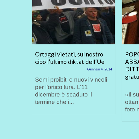
o
Ortaggi vietati, sul nostro
POP
cibo l’ultimo diktat dell’Ue
ABB
DITT
braio 15, 2014
Gennaio 4, 2014
gratu
ta é
Semi proibiti e nuovi vincoli
 o di
per l’orticoltura. L’11
ausa
dicembre è scaduto il
«Il 
termine che i...
ottan
foto 