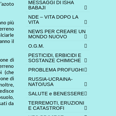
MESSAGGI DI ISHA
’azoto
BABAJI
NDE – VITA DOPO LA
ano più
VITA
terreno
NEWS PER CREARE UN
lciarle
MONDO NUOVO
anno il
O.G.M.
PESTICIDI, ERBICIDI E
ione di
SOSTANZE CHIMICHE
terreno
PROBLEMA PROFUGHI
i (che
ione di
RUSSIA-UCRAINA-
oltre,
NATO/USA
pedisce
SALUTE e BENESSERE
osuolo,
sati da
TERREMOTI, ERUZIONI
E CATASTROFI