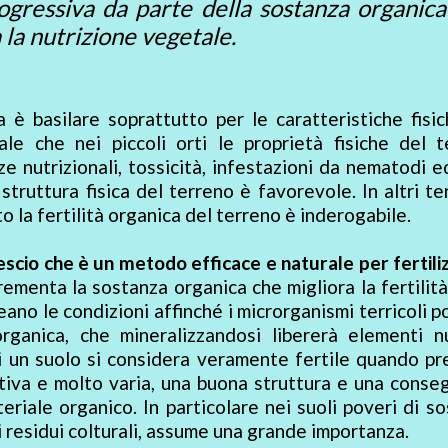
rogressiva da parte della sostanza organic
la nutrizione vegetale.
è basilare soprattutto per le caratteristiche fisi
nale che nei piccoli orti le proprietà fisiche del 
nutrizionali, tossicità, infestazioni da nematodi e
truttura fisica del terreno è favorevole. In altri ter
o la fertilità organica del terreno è inderogabile.
escio che è un metodo efficace e naturale per fertiliz
rementa la sostanza organica che migliora la fertilità 
eano le condizioni affinché i microrganismi terricoli 
ganica, che mineralizzandosi libererà elementi nut
vi un suolo si considera veramente fertile quando p
tiva e molto varia, una buona struttura e una cons
riale organico. In particolare nei suoli poveri di s
i residui colturali, assume una grande importanza.