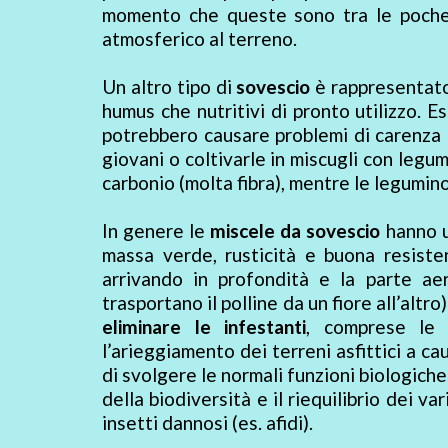
momento che queste sono tra le poche 
atmosferico al terreno.
Un altro tipo di
sovescio
è rappresentat
humus che nutritivi di pronto utilizzo. 
potrebbero causare problemi di carenza d
giovani o coltivarle in miscugli con legum
carbonio (molta fibra), mentre le legumino
In genere le
miscele da sovescio
hanno u
massa verde, rusticità e buona resistenz
arrivando in profondità e la parte ae
trasportano il polline da un fiore all’alt
eliminare le infestanti
, comprese le p
l’arieggiamento dei terreni asfittici a ca
di svolgere le normali funzioni biologiche
della biodiversità e il riequilibrio dei v
insetti dannosi (es. afidi).