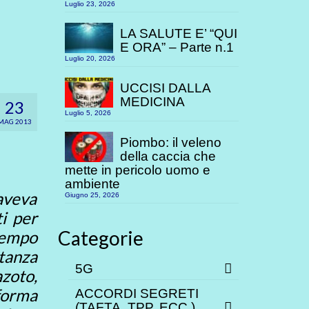
Luglio 23, 2026
LA SALUTE E’ “QUI
E ORA” – Parte n.1
Luglio 20, 2026
UCCISI DALLA
MEDICINA
23
Luglio 5, 2026
MAG 2013
Piombo: il veleno
della caccia che
mette in pericolo uomo e
ambiente
aveva
Giugno 25, 2026
ti per
Categorie
tempo
rtanza
5G
azoto,
forma
ACCORDI SEGRETI
(TAFTA, TPP. ECC.)