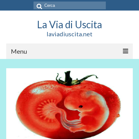
Cerca:
La Via di Uscita
laviadiuscita.net
Menu
HOME
CHI SIAMO
SOCIAL
SOSTIENICI
CONTATTI