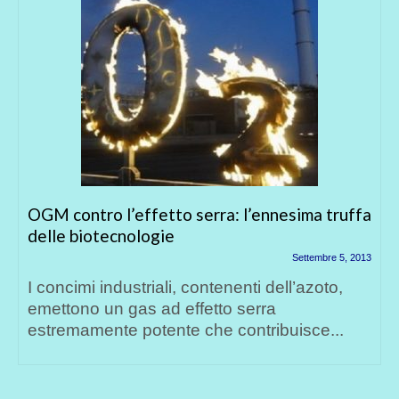
’ennesima truffa
O.G.M. = Organismi Geneticame
“Malformati”?
Settembre 5, 2013
i dell’azoto,
Un nuovo studio scientifico ha 
rra
l’alta tossicità degli alimenti g
tribuisce...
modificati o organismi geneticam