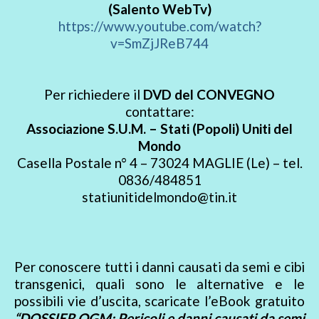
(Salento WebTv)
https://www.youtube.com/watch?
v=SmZjJReB744
Per richiedere il
DVD del CONVEGNO
contattare:
Associazione S.U.M. – Stati (Popoli) Uniti del
Mondo
Casella Postale n° 4 – 73024 MAGLIE (Le) – tel.
0836/484851
statiunitidelmondo@tin.it
Per conoscere tutti i danni causati da semi e cibi
transgenici, quali sono le alternative e le
possibili vie d’uscita, scaricate l’eBook gratuito
“DOSSIER OGM: Pericoli e danni causati da semi