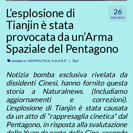
L’esplosione di
26
AGO 2015
Tianjin è stata
provocata da un’Arma
Spaziale del Pentagono
postato in:
GEOPOLITICA
,
H.A.A.R.P.
|
0
Notizia bomba esclusiva rivelata da
dissidenti Cinesi, hanno fornito questa
storia a Naturalnews. (Includiamo
aggiornamenti e correzioni).
L’esplosione di Tianjin è stata causata
da un atto di “rappresaglia cinetica” dal
Pentagono, in risposta alla svalutazione
dello Yuan da parte della Cina, secondo