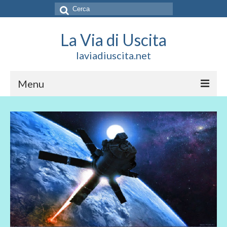
Cerca:
La Via di Uscita
laviadiuscita.net
Menu
HOME
CHI SIAMO
SOCIAL
SOSTIENICI
CONTATTI