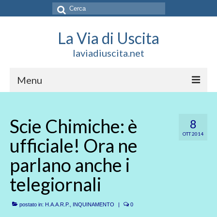
Cerca:
La Via di Uscita
laviadiuscita.net
Menu
HOME
Scie Chimiche: è
8
CHI SIAMO
OTT 2014
ufficiale! Ora ne
SOCIAL
parlano anche i
SOSTIENICI
telegiornali
CONTATTI
postato in:
H.A.A.R.P.
,
INQUINAMENTO
|
0