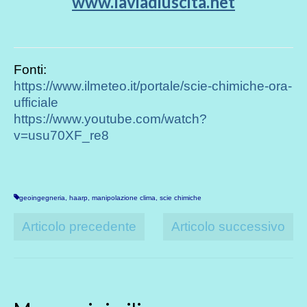
www.laviadiuscita.net
Fonti:
https://www.ilmeteo.it/portale/scie-chimiche-ora-
ufficiale
https://www.youtube.com/watch?
v=usu70XF_re8
geoingegneria
,
haarp
,
manipolazione clima
,
scie chimiche
Articolo precedente
Articolo successivo