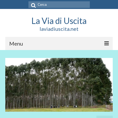
Cerca:
La Via di Uscita
laviadiuscita.net
Menu
HOME
CHI SIAMO
SOCIAL
SOSTIENICI
CONTATTI