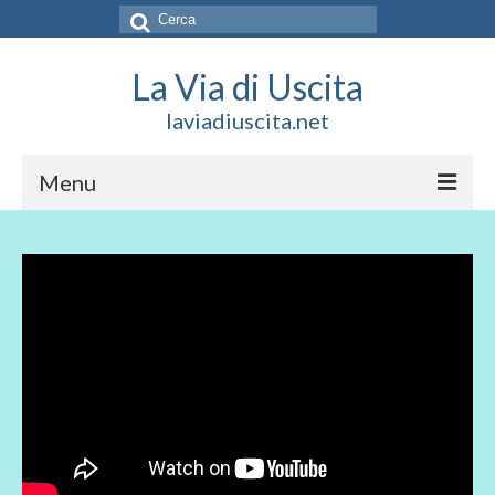
Cerca:
La Via di Uscita
laviadiuscita.net
Menu
HOME
CHI SIAMO
SOCIAL
SOSTIENICI
CONTATTI