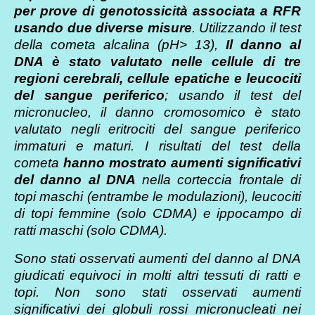
per prove di genotossicità associata a RFR
usando due diverse misure
. Utilizzando il test
della cometa alcalina (pH> 13),
Il danno al
DNA è stato valutato nelle cellule di tre
regioni cerebrali, cellule epatiche e leucociti
del sangue periferico
; usando il test del
micronucleo, il danno cromosomico è stato
valutato negli eritrociti del sangue periferico
immaturi e maturi. I risultati del test della
cometa
hanno mostrato aumenti significativi
del danno al DNA
nella corteccia frontale di
topi maschi (entrambe le modulazioni), leucociti
di topi femmine (solo CDMA) e ippocampo di
ratti maschi (solo CDMA).
Sono stati osservati aumenti del danno al DNA
giudicati equivoci in molti altri tessuti di ratti e
topi. Non sono stati osservati aumenti
significativi dei globuli rossi micronucleati nei