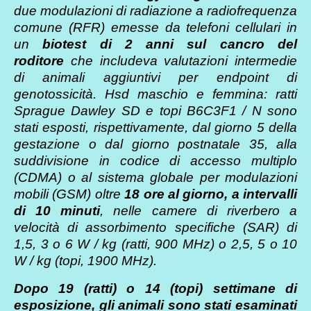
due modulazioni di radiazione a radiofrequenza
comune (RFR) emesse da telefoni cellulari in
un
biotest di 2 anni sul cancro del
roditore
che includeva valutazioni intermedie
di animali aggiuntivi per endpoint di
genotossicità. Hsd maschio e femmina: ratti
Sprague Dawley SD e topi B6C3F1 / N sono
stati esposti, rispettivamente, dal giorno 5 della
gestazione o dal giorno postnatale 35, alla
suddivisione in codice di accesso multiplo
(CDMA) o al sistema globale per modulazioni
mobili (GSM) oltre
18 ore al giorno, a intervalli
di 10 minuti
, nelle camere di riverbero a
velocità di assorbimento specifiche (SAR) di
1,5, 3 o 6 W / kg (ratti, 900 MHz) o 2,5, 5 o 10
W / kg (topi, 1900 MHz).
Dopo 19 (ratti) o 14 (topi) settimane di
esposizione, gli animali sono stati esaminati