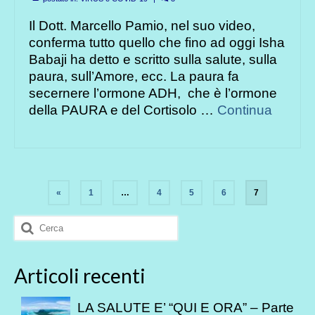
Il Dott. Marcello Pamio, nel suo video,
conferma tutto quello che fino ad oggi Isha
Babaji ha detto e scritto sulla salute, sulla
paura, sull’Amore, ecc. La paura fa
secernere l’ormone ADH, che è l’ormone
della PAURA e del Cortisolo …
Continua
Paginazione
«
1
…
4
5
6
7
degli
Cerca:
articoli
Articoli recenti
LA SALUTE E’ “QUI E ORA” – Parte