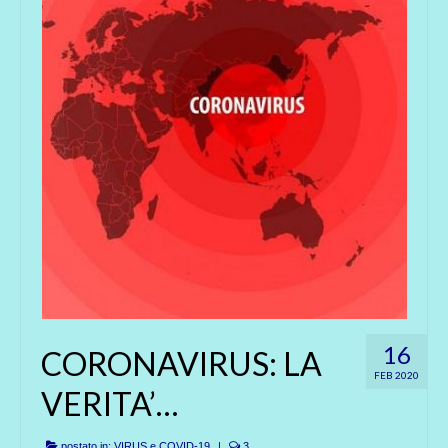
16
CORONAVIRUS: LA
FEB 2020
VERITA’…
postato in:
VIRUS e COVID-19
|
3