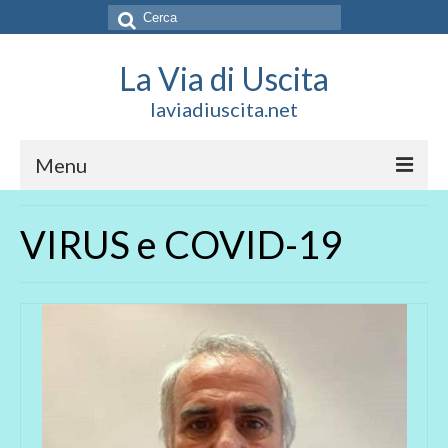
Cerca:
La Via di Uscita
laviadiuscita.net
Menu
HOME
VIRUS e COVID-19
CHI SIAMO
SOCIAL
SOSTIENICI
CONTATTI