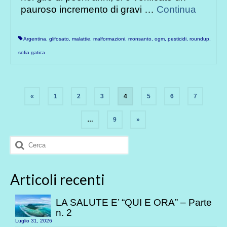
pauroso incremento di gravi …
Continua
Argentina
,
glifosato
,
malattie
,
malformazioni
,
monsanto
,
ogm
,
pesticidi
,
roundup
,
sofia gatica
Paginazione
«
1
2
3
4
5
6
7
degli
…
9
»
articoli
Cerca:
Articoli recenti
LA SALUTE E’ “QUI E ORA” – Parte
n. 2
Luglio 31, 2026