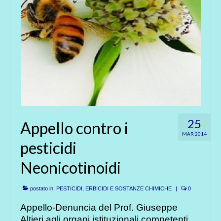
25
Appello contro i
MAR 2014
pesticidi
Neonicotinoidi
postato in:
PESTICIDI, ERBICIDI E SOSTANZE CHIMICHE
|
0
Appello-Denuncia del Prof. Giuseppe
Altieri agli organi istituzionali competenti.