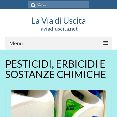
Cerca:
La Via di Uscita
laviadiuscita.net
Menu
HOME
PESTICIDI, ERBICIDI E
CHI SIAMO
SOSTANZE CHIMICHE
SOCIAL
SOSTIENICI
CONTATTI