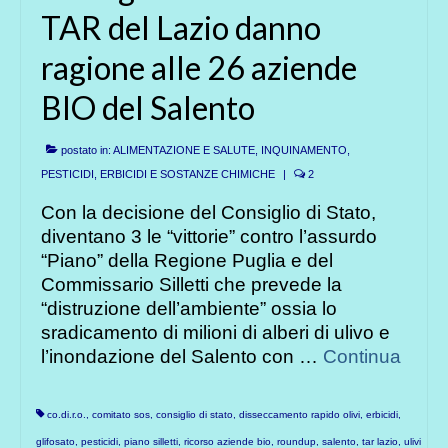
TAR del Lazio danno
ragione alle 26 aziende
BIO del Salento
postato in:
ALIMENTAZIONE E SALUTE
,
INQUINAMENTO
,
PESTICIDI, ERBICIDI E SOSTANZE CHIMICHE
|
2
Con la decisione del Consiglio di Stato,
diventano 3 le “vittorie” contro l’assurdo
“Piano” della Regione Puglia e del
Commissario Silletti che prevede la
“distruzione dell’ambiente” ossia lo
sradicamento di milioni di alberi di ulivo e
l’inondazione del Salento con …
Continua
co.di.r.o.
,
comitato sos
,
consiglio di stato
,
disseccamento rapido olivi
,
erbicidi
,
glifosato
,
pesticidi
,
piano silletti
,
ricorso aziende bio
,
roundup
,
salento
,
tar lazio
,
ulivi