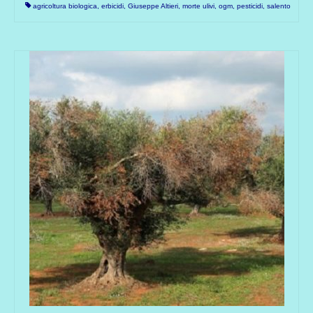
agricoltura biologica
,
erbicidi
,
Giuseppe Altieri
,
morte ulivi
,
ogm
,
pesticidi
,
salento