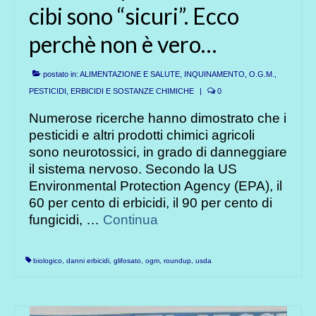
cibi sono “sicuri”. Ecco
perchè non è vero…
postato in:
ALIMENTAZIONE E SALUTE
,
INQUINAMENTO
,
O.G.M.
,
PESTICIDI, ERBICIDI E SOSTANZE CHIMICHE
|
0
Numerose ricerche hanno dimostrato che i
pesticidi e altri prodotti chimici agricoli
sono neurotossici, in grado di danneggiare
il sistema nervoso. Secondo la US
Environmental Protection Agency (EPA), il
60 per cento di erbicidi, il 90 per cento di
fungicidi, …
Continua
biologico
,
danni erbicidi
,
glifosato
,
ogm
,
roundup
,
usda