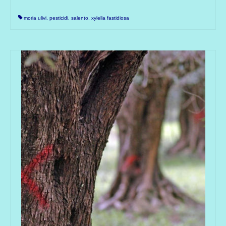
moria ulivi
,
pesticidi
,
salento
,
xylella fastidiosa