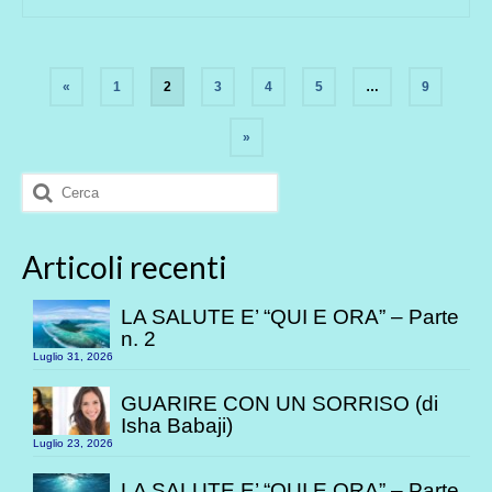
Paginazione
«
1
2
3
4
5
…
9
degli
»
articoli
Cerca:
Articoli recenti
LA SALUTE E’ “QUI E ORA” – Parte
n. 2
Luglio 31, 2026
GUARIRE CON UN SORRISO (di
Isha Babaji)
Luglio 23, 2026
LA SALUTE E’ “QUI E ORA” – Parte