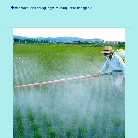
monsanto
,
Neil Young
,
ogm
,
roundup
,
semi transgenici