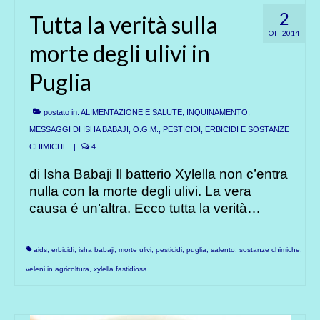
2
Tutta la verità sulla
OTT 2014
morte degli ulivi in
Puglia
postato in:
ALIMENTAZIONE E SALUTE
,
INQUINAMENTO
,
MESSAGGI DI ISHA BABAJI
,
O.G.M.
,
PESTICIDI, ERBICIDI E SOSTANZE
CHIMICHE
|
4
di Isha Babaji Il batterio Xylella non c’entra
nulla con la morte degli ulivi. La vera
causa é un’altra. Ecco tutta la verità…
aids
,
erbicidi
,
isha babaji
,
morte ulivi
,
pesticidi
,
puglia
,
salento
,
sostanze chimiche
,
veleni in agricoltura
,
xylella fastidiosa