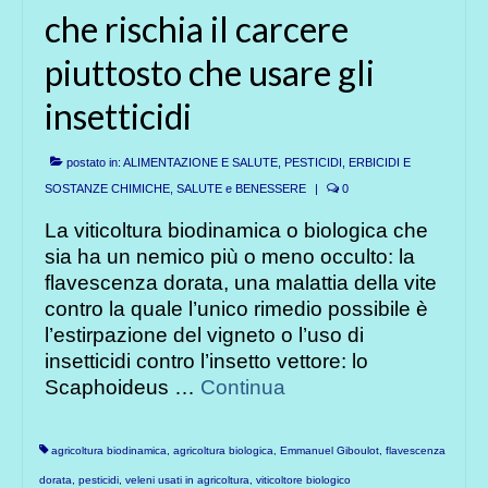
che rischia il carcere
piuttosto che usare gli
insetticidi
postato in:
ALIMENTAZIONE E SALUTE
,
PESTICIDI, ERBICIDI E
SOSTANZE CHIMICHE
,
SALUTE e BENESSERE
|
0
La viticoltura biodinamica o biologica che
sia ha un nemico più o meno occulto: la
flavescenza dorata, una malattia della vite
contro la quale l’unico rimedio possibile è
l’estirpazione del vigneto o l’uso di
insetticidi contro l’insetto vettore: lo
Scaphoideus …
Continua
agricoltura biodinamica
,
agricoltura biologica
,
Emmanuel Giboulot
,
flavescenza
dorata
,
pesticidi
,
veleni usati in agricoltura
,
viticoltore biologico