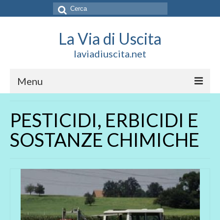
Cerca:
La Via di Uscita
laviadiuscita.net
Menu
HOME
PESTICIDI, ERBICIDI E
CHI SIAMO
SOSTANZE CHIMICHE
SOCIAL
SOSTIENICI
CONTATTI