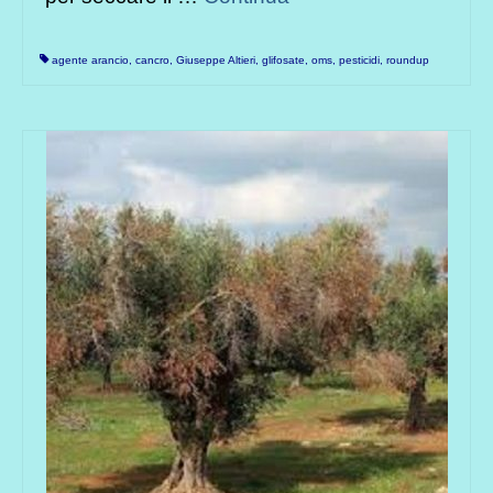
agente arancio
,
cancro
,
Giuseppe Altieri
,
glifosate
,
oms
,
pesticidi
,
roundup