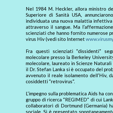
Nel 1984 M. Heckler, allora ministro del
Superiore di Sanità USA, annunciaron
individuata una nuova malattia infettiva
attraverso il sangue. Ma l’affermazione
scienziati che hanno fornito numerose pr
virus Hiv (vedi sito Internet
www.virusm
Fra questi scienziati “dissidenti” se
molecolare presso la Berkeley University,
molecolare, laureato in Scienze Naturali
il Dr. Stefan Lanka si è occupato del prob
avvenuto il reale isolamento dell’Hiv, dal
cosiddetti “retrovirus”.
L’impegno sulla problematica Aids ha cond
gruppo di ricerca “REGIMED” di cui Lanka
collaboratori di Dortmund (Germania) ha
sociale. Si è presentato spontaneament