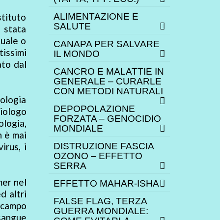
stituto
ALIMENTAZIONE E
SALUTE
 stata
suale o
CANAPA PER SALVARE
tissimi
IL MONDO
ato dal
CANCRO E MALATTIE IN
GENERALE – CURARLE
CON METODI NATURALI
ologia
DEPOPOLAZIONE
biologo
FORZATA – GENOCIDIO
ologia,
MONDIALE
n è mai
irus, i
DISTRUZIONE FASCIA
OZONO – EFFETTO
SERRA
mer nel
EFFETTO MAHAR-ISHA
d altri
FALSE FLAG, TERZA
n campo
GUERRA MONDIALE:
sangue