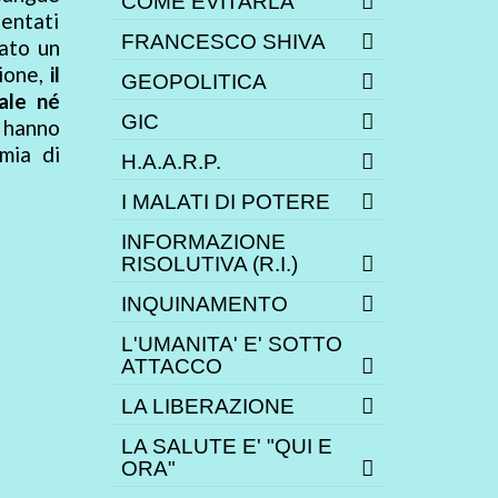
COME EVITARLA
entati
FRANCESCO SHIVA
vato un
tione,
il
GEOPOLITICA
ale né
GIC
o hanno
mia di
H.A.A.R.P.
I MALATI DI POTERE
INFORMAZIONE
RISOLUTIVA (R.I.)
INQUINAMENTO
L'UMANITA' E' SOTTO
ATTACCO
LA LIBERAZIONE
LA SALUTE E' "QUI E
ORA"