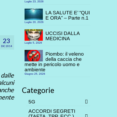
Luglio 23, 2026
LA SALUTE E’ “QUI
E ORA” – Parte n.1
Luglio 20, 2026
UCCISI DALLA
MEDICINA
23
Luglio 5, 2026
DIC 2014
Piombo: il veleno
della caccia che
mette in pericolo uomo e
ambiente
dalle
Giugno 25, 2026
lcuni
Categorie
anche
amente
5G
ACCORDI SEGRETI
(TAFTA, TPP. ECC.)