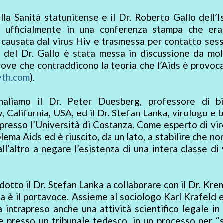
la Sanità statunitense e il Dr. Roberto Gallo dell’I
o ufficialmente in una conferenza stampa che era
 causata dal virus Hiv e trasmessa per contatto ses
 del Dr. Gallo è stata messa in discussione da mol
ove che contraddicono la teoria che l’Aids è provoc
yth.com
).
gnaliamo il Dr. Peter Duesberg, professore di bi
 California, USA, ed il Dr. Stefan Lanka, virologo e 
 presso l’Università di Costanza. Come esperto di vir
lema Aids ed è riuscito, da un lato, a stabilire che no
l’altro a negare l’esistenza di una intera classe di v
otto il Dr. Stefan Lanka a collaborare con il Dr. Kre
 è il portavoce. Assieme al sociologo Karl Krafeld e
 intrapreso anche una attività scientifico legale i
e presso un tribunale tedesco, in un processo per “