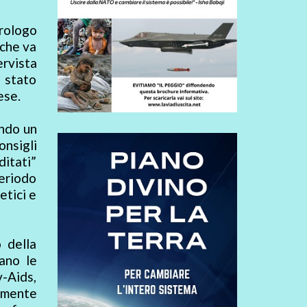
irologo
 che va
ervista
è stato
ese.
ando un
onsigli
ditati”
eriodo
etici e
 della
ano le
-Aids,
emente