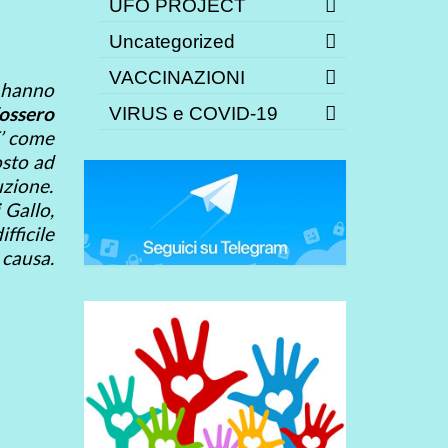
UFO PROJECT
Uncategorized
VACCINAZIONI
 hanno
fossero
VIRUS e COVID-19
E’ come
osto ad
uzione.
 Gallo,
fficile
 causa.