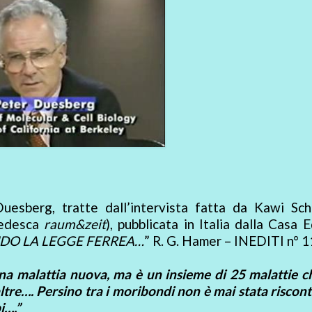
Duesberg, tratte dall’intervista fatta da Kawi Sch
 tedesca
raum&zeit
), pubblicata in Italia dalla Casa E
NDO LA LEGGE FERREA…
” R. G. Hamer – INEDITI n° 1
una malattia nuova, ma è un insieme di 25 malattie 
tre…. Persino tra i moribondi non è mai stata riscont
i….”