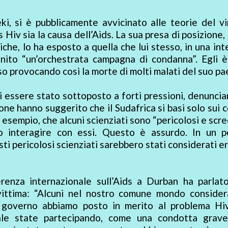
i, si è pubblicamente avvicinato alle teorie del v
Hiv sia la causa dell’Aids. La sua presa di posizione,
che, lo ha esposto a quella che lui stesso, in una int
inito “un’orchestrata campagna di condanna”. Egli 
o provocando così la morte di molti malati del suo pa
di essere stato sottoposto a forti pressioni, denunci
one hanno suggerito che il Sudafrica si basi solo sui c
er esempio, che alcuni scienziati sono “pericolosi e scre
 interagire con essi. Questo è assurdo. In un p
i pericolosi scienziati sarebbero stati considerati er
renza internazionale sull’Aids a Durban ha parlato
ittima: “Alcuni nel nostro comune mondo consider
 governo abbiamo posto in merito al problema Hiv
uale state partecipando, come una condotta grav