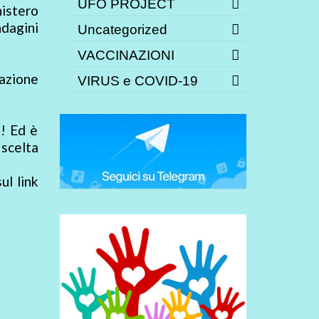
UFO PROJECT
nistero
ndagini
Uncategorized
VACCINAZIONI
nazione
VIRUS e COVID-19
e! Ed è
scelta
ul link