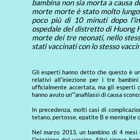
bambina non sia morta a causa del
morte morte è stato molto lungo.
poco più di 10 minuti dopo l’in
ospedale del distretto di Huong H
morte dei tre neonati, nello stes
stati vaccinati con lo stesso vacc
Gli esperti hanno detto che questo è un 
relativi all’iniezione per i tre bamb
ufficialmente accertata, ma gli esperti
hanno avuto un'”anafilassi di causa scono
In precedenza, molti casi di complicazion
tetano, pertosse, epatite B e meningite da
Nel marzo 2013, un bambino di 4 mesi 
l’iniezione del vaccino. Altri cinque ba