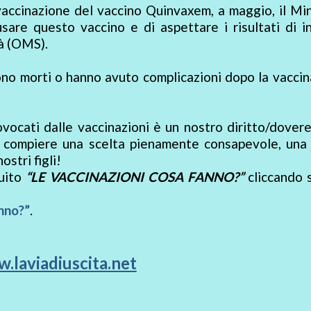
vaccinazione del vaccino Quinvaxem, a maggio, il Mi
sare questo vaccino e di aspettare i risultati di i
à (OMS).
ono morti o hanno avuto complicazioni dopo la vacci
rovocati dalle vaccinazioni è un nostro diritto/dover
r compiere una scelta pienamente consapevole, una 
ostri figli!
tuito
“LE VACCINAZIONI COSA FANNO?”
cliccando s
nno?”
.
.laviadiuscita.net