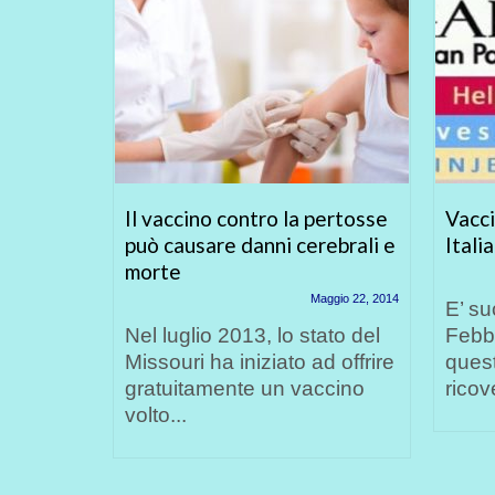
Umanità
Il vaccino contro la pertosse
Vacci
zioni
può causare danni cerebrali e
Italia
morte
mbre 17, 2014
Maggio 22, 2014
e cosa
E’ su
uylaine
Nel luglio 2013, lo stato del
Febbr
Missouri ha iniziato ad offrire
ques
grande
gratuitamente un vaccino
ricov
volto...