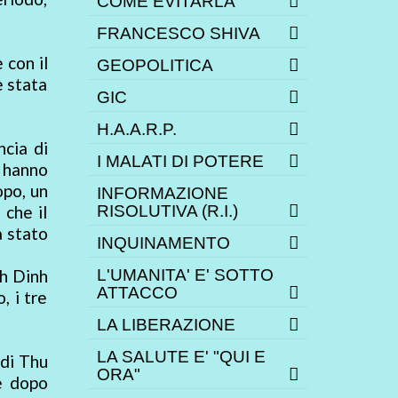
COME EVITARLA
FRANCESCO SHIVA
 con il
GEOPOLITICA
è stata
GIC
H.A.A.R.P.
ncia di
I MALATI DI POTERE
 hanno
opo, un
INFORMAZIONE
 che il
RISOLUTIVA (R.I.)
a stato
INQUINAMENTO
nh Dinh
L'UMANITA' E' SOTTO
ATTACCO
, i tre
LA LIBERAZIONE
LA SALUTE E' "QUI E
 di Thu
ORA"
e dopo