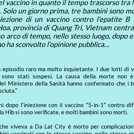
 vaccino in quanto il tempo trascorso tra l
 Solo un giorno prima, tre bambini sono mo
iezione di un vaccino contro l’epatite B 
oa, provincia di Quang Tri, Vietnam centra
so arco di tempo, nello stesso luogo, dopo 
ino ha sconvolto l’opinione pubblica…
episodio raro ma molto inquietante. I due lotti di 
ini sono stati sospesi. La causa della morte non è
 del Ministero della Sanità hanno confermato che i 
sciuta.”
i dopo l’iniezione con il vaccino “5-in-1” contro dif
 Hib si sono verificate, e molti bambini sono morti.
che viveva a Da Lat City è morto per complicazion
mbini vaccinati con lo stesso vaccino, nello stesso p