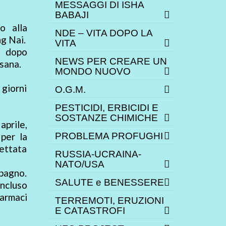
MESSAGGI DI ISHA
BABAJI
o alla
NDE – VITA DOPO LA
ng Nai.
VITA
g dopo
NEWS PER CREARE UN
sana.
MONDO NUOVO
 giorni
O.G.M.
PESTICIDI, ERBICIDI E
SOSTANZE CHIMICHE
aprile,
per la
PROBLEMA PROFUGHI
iettata
RUSSIA-UCRAINA-
NATO/USA
 bagno.
SALUTE e BENESSERE
oncluso
armaci
TERREMOTI, ERUZIONI
E CATASTROFI