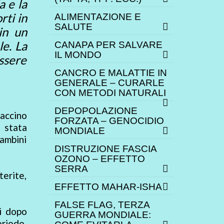
a e la
rti in
ALIMENTAZIONE E
SALUTE
in un
le. La
CANAPA PER SALVARE
IL MONDO
essere
CANCRO E MALATTIE IN
GENERALE – CURARLE
CON METODI NATURALI
DEPOPOLAZIONE
vaccino
FORZATA – GENOCIDIO
 stata
MONDIALE
bambini
DISTRUZIONE FASCIA
OZONO – EFFETTO
SERRA
terite,
EFFETTO MAHAR-ISHA
FALSE FLAG, TERZA
i dopo
GUERRA MONDIALE:
eriodo,