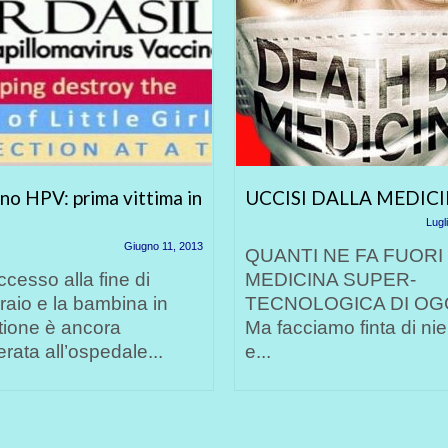
no HPV: prima vittima in
UCCISI DALLA MEDIC
Lugl
Giugno 11, 2013
QUANTI NE FA FUORI
ccesso alla fine di
MEDICINA SUPER-
aio e la bambina in
TECNOLOGICA DI OG
tione è ancora
Ma facciamo finta di ni
erata all’ospedale...
e...