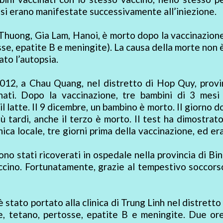
e si erano manifestate successivamente all’iniezione.
 Thuong, Gia Lam, Hanoi, è morto dopo la vaccinazione
sse, epatite B e meningite). La causa della morte non 
ato l’autopsia.
012, a Chau Quang, nel distretto di Hop Quy, provi
ati. Dopo la vaccinazione, tre bambini di 3 mesi
l latte. Il 9 dicembre, un bambino è morto. Il giorno d
 tardi, anche il terzo è morto. Il test ha dimostrato
nica locale, tre giorni prima della vaccinazione, ed er
ono stati ricoverati in ospedale nella provincia di Bi
accino. Fortunatamente, grazie al tempestivo soccorso
 stato portato alla clinica di Trung Linh nel distretto
te, tetano, pertosse, epatite B e meningite. Due or