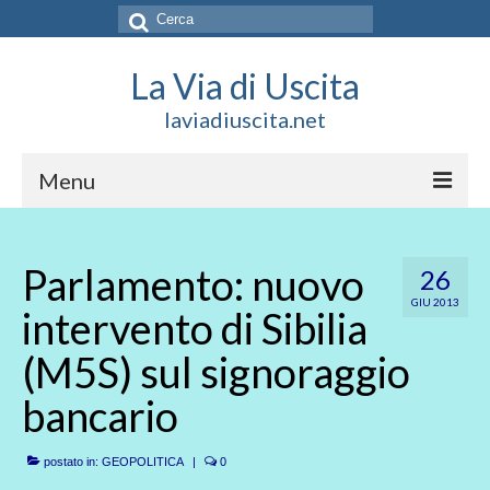
Cerca:
La Via di Uscita
laviadiuscita.net
Menu
HOME
Parlamento: nuovo
26
CHI SIAMO
GIU 2013
intervento di Sibilia
SOCIAL
(M5S) sul signoraggio
SOSTIENICI
bancario
CONTATTI
postato in:
GEOPOLITICA
|
0