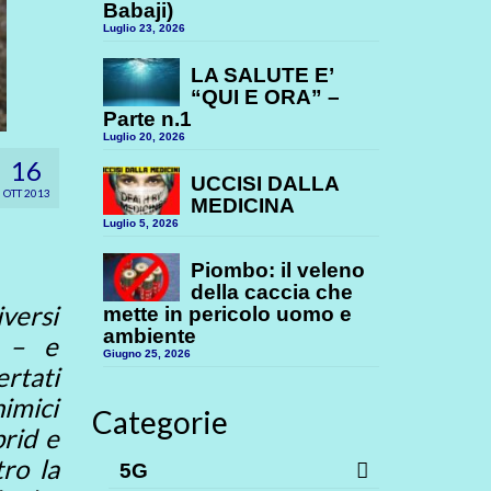
Babaji)
Luglio 23, 2026
LA SALUTE E’
“QUI E ORA” –
Parte n.1
Luglio 20, 2026
16
UCCISI DALLA
OTT 2013
MEDICINA
Luglio 5, 2026
Piombo: il veleno
della caccia che
versi
mette in pericolo uomo e
ambiente
n – e
Giugno 25, 2026
ertati
himici
Categorie
rid e
tro la
5G