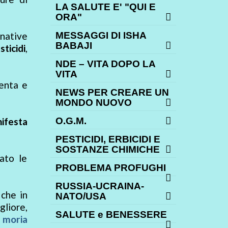
LA SALUTE E' "QUI E
ORA"
native
MESSAGGI DI ISHA
BABAJI
ticidi
,
NDE – VITA DOPO LA
VITA
enta e
NEWS PER CREARE UN
MONDO NUOVO
ifesta
O.G.M.
PESTICIDI, ERBICIDI E
SOSTANZE CHIMICHE
ato le
PROBLEMA PROFUGHI
RUSSIA-UCRAINA-
che in
NATO/USA
gliore,
SALUTE e BENESSERE
a moria