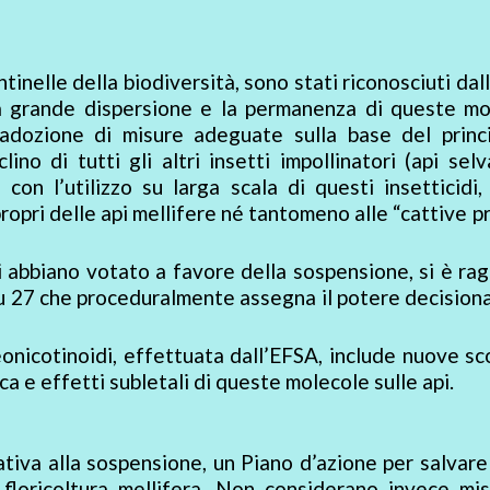
sentinelle della biodiversità, sono stati riconosciuti dal
 la grande dispersione e la permanenza di queste m
 adozione di misure adeguate sulla base del princi
ino di tutti gli altri insetti impollinatori (api selv
e con l’utilizzo su larga scala di questi insetticidi
pri delle api mellifere né tantomeno alle “cattive p
 abbiano votato a favore della sospensione, si è ra
 27 che proceduralmente assegna il potere decisiona
neonicotinoidi, effettuata dall’EFSA, include nuove s
ica e effetti subletali di queste molecole sulle api.
iva alla sospensione, un Piano d’azione per salvare 
 floricoltura mellifera. Non considerano invece mi