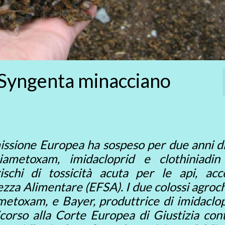
e Syngenta minacciano
issione Europea ha sospeso per due anni di
thiametoxam, imidacloprid e clothiniadi
 rischi di tossicità acuta per le api, acc
ezza Alimentare (EFSA). I due colossi agroc
metoxam, e Bayer, produttrice di imidaclop
icorso alla Corte Europea di Giustizia con