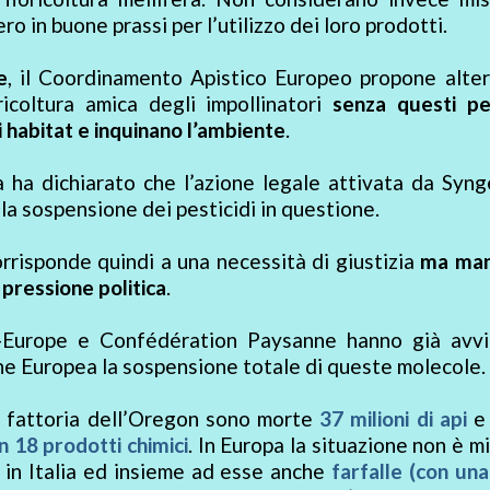
o in buone prassi per l’utilizzo dei loro prodotti.
e
, il Coordinamento Apistico Europeo propone alter
ricoltura amica degli impollinatori
senza questi pes
 habitat e inquinano l’ambiente
.
 ha dichiarato che l’azione legale attivata da Syng
a sospensione dei pesticidi in questione.
orrisponde quindi a una necessità di giustizia
ma man
pressione politica
.
N-Europe e Confédération Paysanne hanno già avvi
e Europea la sospensione totale di queste molecole.
a fattoria dell’Oregon sono morte
37 milioni di api
e 
n 18 prodotti chimici
. In Europa la situazione non è mi
i in Italia ed insieme ad esse anche
farfalle (con un