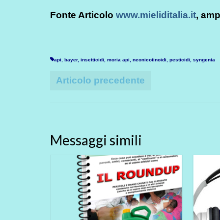
Fonte Articolo
www.mieliditalia.it
, amp
api
,
bayer
,
insetticidi
,
moria api
,
neonicotinoidi
,
pesticidi
,
syngenta
Articolo precedente
Messaggi simili