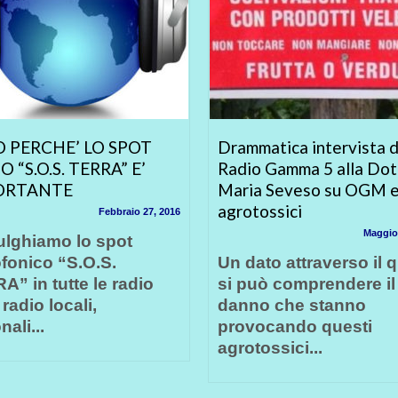
 PERCHE’ LO SPOT
Drammatica intervista d
O “S.O.S. TERRA” E’
Radio Gamma 5 alla Dot
ORTANTE
Maria Seveso su OGM 
agrotossici
Febbraio 27, 2016
Maggio
lghiamo lo spot
ofonico “S.O.S.
Un dato attraverso il 
A” in tutte le radio
si può comprendere il
radio locali,
danno che stanno
nali...
provocando questi
agrotossici...