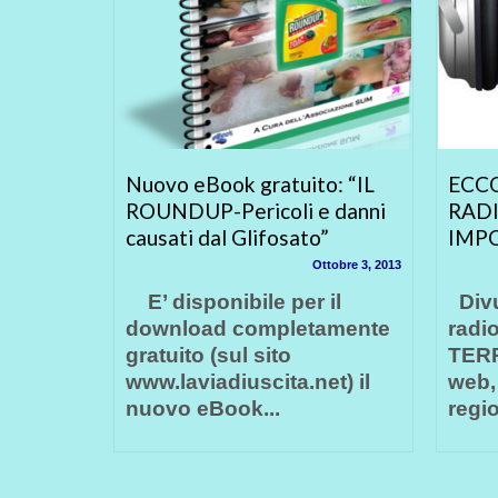
p della
Nuovo eBook gratuito: “IL
ECCO
ROUNDUP-Pericoli e danni
RADI
ali,
causati dal Glifosato”
IMP
 anche a
Ottobre 3, 2013
E’ disponibile per il
Divu
naio 30, 2014
download completamente
radi
rità di
gratuito (sul sito
TERR
ell’UE
www.laviadiuscita.net) il
web, 
nuovo eBook...
regio
 1980 e