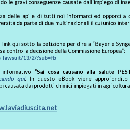
ndo le gravi conseguenze causate dall’impiego di inse
za delle api e di tutti noi informarci ed opporci a
ersità da parte di due multinazionali il cui unico inte
 link qui sotto la petizione per dire a “Bayer e Syng
a contro la decisione della Commissione Europea”:
s-lawsuit/13/2/?sub=fb
k informativo
“Sai cosa causano alla salute PEST
ccando qui
. In questo eBook viene approfondito
i causata dai prodotti chimici impiegati in agricoltura
.laviadiuscita.net