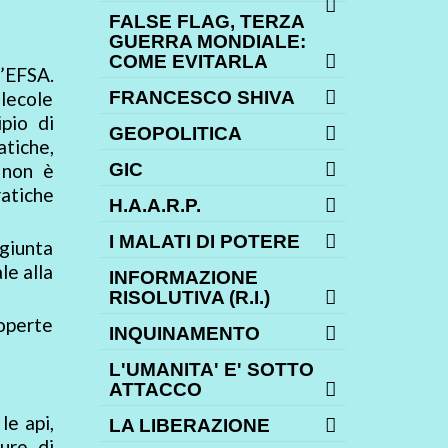
FALSE FLAG, TERZA
GUERRA MONDIALE:
COME EVITARLA
l’EFSA.
olecole
FRANCESCO SHIVA
pio di
GEOPOLITICA
atiche,
, non è
GIC
ratiche
H.A.A.R.P.
I MALATI DI POTERE
ggiunta
le alla
INFORMAZIONE
RISOLUTIVA (R.I.)
coperte
INQUINAMENTO
L'UMANITA' E' SOTTO
ATTACCO
le api,
LA LIBERAZIONE
sure di