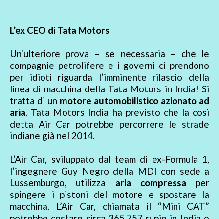
L’ex CEO di Tata Motors
Un’ulteriore prova – se necessaria – che le
compagnie petrolifere e i governi ci prendono
per idioti riguarda l’imminente rilascio della
linea di macchina della Tata Motors in India! Si
tratta di un
motore automobilistico azionato ad
aria
. Tata Motors India ha previsto che la così
detta Air Car potrebbe percorrere le strade
indiane già nel 2014.
L’Air Car, sviluppato dal team di ex-Formula 1,
l’ingegnere Guy Negro della MDI con sede a
Lussemburgo, utilizza
aria compressa
per
spingere i pistoni del motore e spostare la
macchina. L’Air Car, chiamata il “Mini CAT”
potrebbe costare circa 365.757 rupie in India o