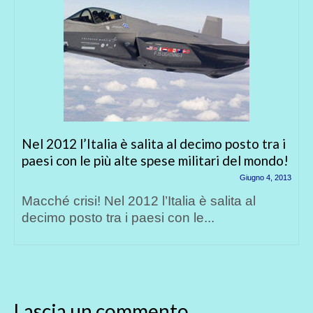
 l’Italia è salita al decimo posto tra i
L’Ungheri
on le più alte spese militari del mondo!
Giugno 4, 2013
L’Ungheria
risi! Nel 2012 l’Italia è salita al
Dopo che 
posto tra i paesi con le...
abbandon
Lascia un commento