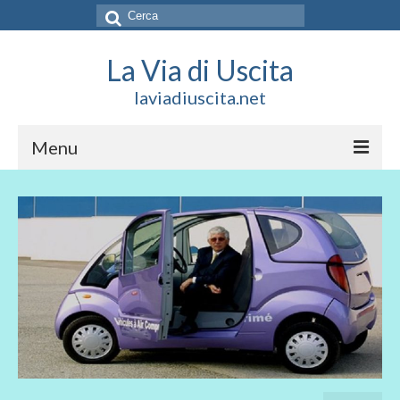
Cerca:
La Via di Uscita
laviadiuscita.net
Menu
HOME
CHI SIAMO
SOCIAL
SOSTIENICI
CONTATTI