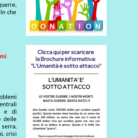
guerre,
 In che
emi
roblemi
ntrali
e e di
e delle
serra,
, crisi