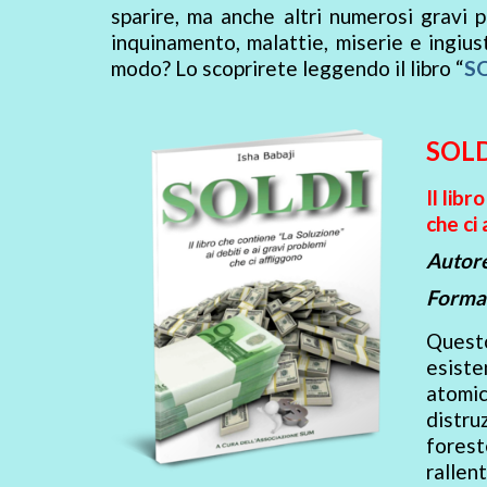
sparire, ma anche altri numerosi gravi 
inquinamento, malattie, miserie e ingiust
modo? Lo scoprirete leggendo il libro “
S
SOLD
Il libr
che ci
Autore
Format
Questo
esiste
atomi
distru
fores
rallen