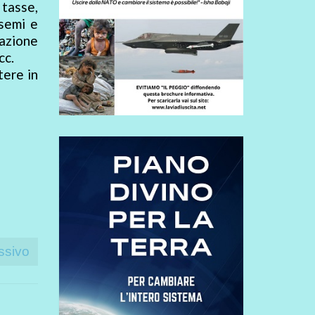
tasse,
 semi e
azione
cc.
tere in
ssivo