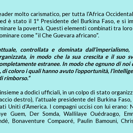
ader molto carismatico, per tutta l’Africa Occidenta
ed è stato il 1° Presidente del Burkina Faso, e si 
liminare la povertà. Questi elementi combinati tra lor
nominare come “il Che Guevara africano”.
ttuale, controllata e dominata dall’imperialismo,
rganizzata, in modo che la sua crescita e il suo s
completamente estranee. In modo che ognuno di noi d
 di coloro i quali hanno avuto l’opportunità, l’intellige
di rimborso.”
sieme a dodici ufficiali, in un colpo di stato organiz
ccio destro), l’attuale presidente del Burkina Faso,
ti Uniti d’America. I compagni uccisi con lui erano:
ye Guem, Der Somda, Wallilaye Ouédraogo, Em
mdé, Bonaventure Compaoré, Paulin Bamouni, Chri