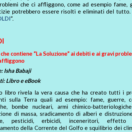
problemi che ci affliggono, come ad esempio fame, 
izie potrebbero essere risolti e eliminati del tutto.
OLDI
“.
I
o che contiene “La Soluzione” ai debiti e ai gravi probl
 affliggono
: Isha Babaji
i: Libro e eBook
 libro rivela la vera causa che ha creato tutti i p
nti sulla Terra quali ad esempio: fame, guerre, ce
che, bombe nucleari, armi chimico-batteriologich
zione di massa, sradicamento di alberi e distruzion
te, pesticidi, erbicidi, inceneritori, effetto 
tamento della Corrente del Golfo e squilibrio dei climi