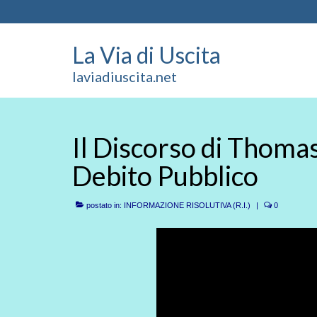
La Via di Uscita
laviadiuscita.net
Il Discorso di Thomas
Debito Pubblico
postato in:
INFORMAZIONE RISOLUTIVA (R.I.)
|
0