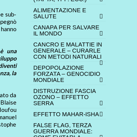
ALIMENTAZIONE E
le sub-
SALUTE
impegnò
CANAPA PER SALVARE
o hanno
IL MONDO
CANCRO E MALATTIE IN
 è una
GENERALE – CURARLE
CON METODI NATURALI
viluppo
iventi
DEPOPOLAZIONE
nza, la
FORZATA – GENOCIDIO
MONDIALE
DISTRUZIONE FASCIA
zato da
OZONO – EFFETTO
 Blaise
SERRA
 Noufou
EFFETTO MAHAR-ISHA
manuel
stophe
FALSE FLAG, TERZA
GUERRA MONDIALE: