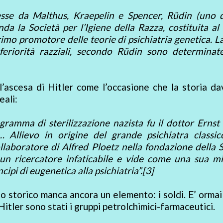
esse da Malthus, Kraepelin e Spencer, Rüdin (uno d
nda la Società per l’Igiene della Razza, costituita al 
rimo promotore delle teorie di psichiatria genetica. La 
feriorità razziali, secondo Rüdin sono determinate
 l’ascesa di Hitler come l’occasione che la storia da
eali:
amma di sterilizzazione nazista fu il dottor Ernst
… Allievo in origine del grande psichiatra classic
laboratore di Alfred Ploetz nella fondazione della 
 un ricercatore infaticabile e vide come una sua m
cipi di eugenetica alla psichiatria”.[3]
 storico manca ancora un elemento: i soldi. E’ ormai
 Hitler sono stati i gruppi petrolchimici-farmaceutici.