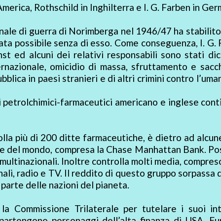
merica, Rothschild in Inghilterra e I. G. Farben in Ger
unale di guerra di Norimberga nel 1946/47 ha stabilito
ta possibile senza di esso. Come conseguenza, I. G.
t ed alcuni dei relativi responsabili sono stati dic
ternazionale, omicidio di massa, sfruttamento e sac
blica in paesi stranieri e di altri crimini contro l’uman
pi petrolchimici-farmaceutici americano e inglese con
lla più di 200 ditte farmaceutiche, è dietro ad alcun
ziarie del mondo, compresa la Chase Manhattan Bank. P
multinazionali. Inoltre controlla molti media, compre
li, radio e TV. Il reddito di questo gruppo sorpassa 
parte delle nazioni del pianeta.
la Commissione Trilaterale per tutelare i suoi int
ppartengono personaggi dell’alta finanza di USA, E