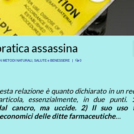
ratica assassina
N METODI NATURALI
,
SALUTE e BENESSERE
|
0
esta relazione è quanto dichiarato in un r
ticola, essenzialmente, in due punti.
al cancro, ma uccide.
2) Il suo uso 
 economici delle ditte farmaceutiche
…