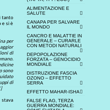
ALIMENTAZIONE E
SALUTE
ì tanto
CANAPA PER SALVARE
 e si è
IL MONDO
CANCRO E MALATTIE IN
ina per
GENERALE – CURARLE
CON METODI NATURALI
maggior
ioni di
DEPOPOLAZIONE
 umano.
FORZATA – GENOCIDIO
dicine
MONDIALE
to sono
DISTRUZIONE FASCIA
uidato
OZONO – EFFETTO
uppi di
SERRA
1]
EFFETTO MAHAR-ISHA
 stava
FALSE FLAG, TERZA
GUERRA MONDIALE: