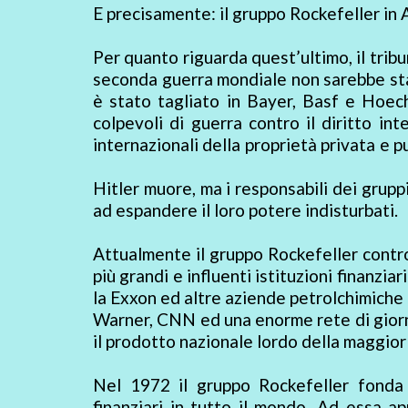
E precisamente: il gruppo Rockefeller in A
Per quanto riguarda quest’ultimo, il trib
seconda guerra mondiale non sarebbe sta
è stato tagliato in Bayer, Basf e Hoechs
colpevoli di guerra contro il diritto in
internazionali della proprietà privata e pub
Hitler muore, ma i responsabili dei grup
ad espandere il loro potere indisturbati.
Attualmente il gruppo Rockefeller contro
più grandi e influenti istituzioni finan
la Exxon ed altre aziende petrolchimiche 
Warner, CNN ed una enorme rete di giorna
il prodotto nazionale lordo della maggior 
Nel 1972 il gruppo Rockefeller fonda 
finanziari in tutto il mondo. Ad essa a