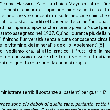
 come Harvard, Yale, la clinica Mayo ed altre, l’in
icemente comprato l’opinione medica in tutto il 
ie mediche si è concentrato sulle medicine chimiche e
rali sono stati banditi efficacemente come ”antiquati
adi ha imparato appena che il primo premio Nobel per i
 stato assegnato nel 1937. Quindi, durante più della 
i finirono l’università senza alcuna conoscenza circa i
delle vitamine, dei minerali e degli oligoelementi.[5]
, vediamo ora, all’atto pratico, i frutti che la me
, non possono essere che frutti velenosi. Limitiam
ento di questa relazione: la chemioterapia.
nistrare terribili sostanze ai pazienti per guarirli?
cerose sono più deboli di quelle sane, pertanto, sotto l
no le prime a morire. Questa constatazione porta per