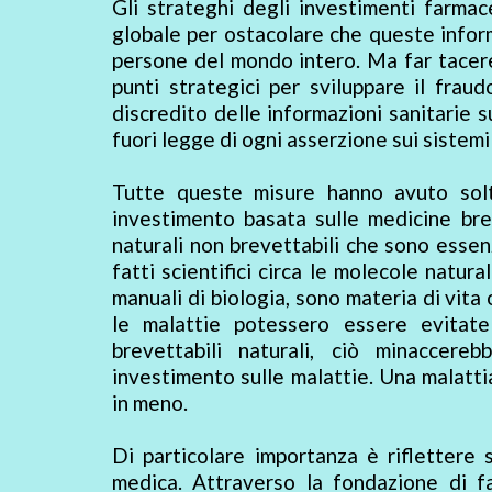
Gli strateghi degli investimenti farma
globale per ostacolare che queste inform
persone del mondo intero. Ma far tacere 
punti strategici per sviluppare il fra
discredito delle informazioni sanitarie s
fuori legge di ogni asserzione sui sistemi 
Tutte queste misure hanno avuto solt
investimento basata sulle medicine brev
naturali non brevettabili che sono essenz
fatti scientifici circa le molecole natura
manuali di biologia, sono materia di vit
le malattie potessero essere evitate
brevettabili naturali, ciò minaccere
investimento sulle malattie. Una malatt
in meno.
Di particolare importanza è riflettere s
medica. Attraverso la fondazione di fa