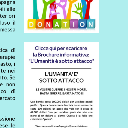
mpagna
li alle
teriori
uso il
a messa
ica di
terapie
asto, i
tte nei
nto. Se
le non
ico di
mercato
essione
ese le