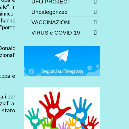
UFO PROJECT
le”; il
Uncategorized
imico-
e hanno
VACCINAZIONI
 “porte
VIRUS e COVID-19
Donald
zionali
luppa e
ali per
iali al
 stato