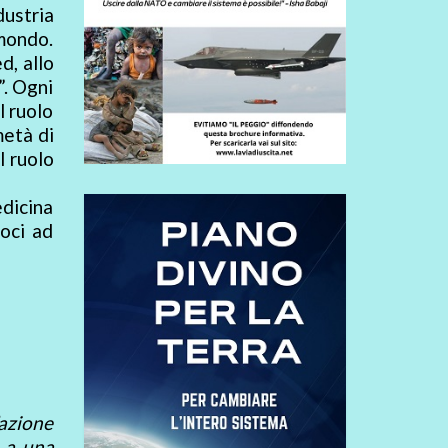
dustria
mondo.
d, allo
”. Ogni
l ruolo
metà di
l ruolo
dicina
oci ad
’azione
ò a una