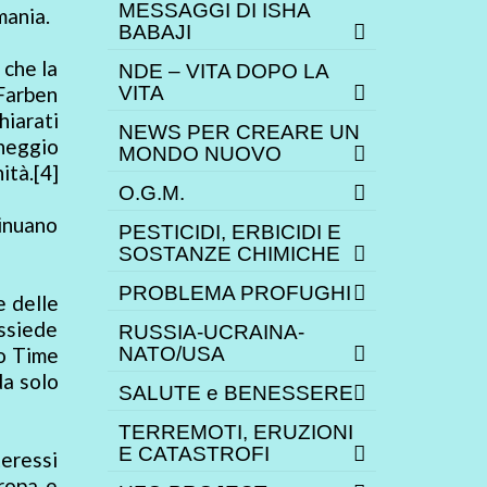
MESSAGGI DI ISHA
mania.
BABAJI
 che la
NDE – VITA DOPO LA
 Farben
VITA
hiarati
NEWS PER CREARE UN
cheggio
MONDO NUOVO
ità.[4]
O.G.M.
tinuano
PESTICIDI, ERBICIDI E
SOSTANZE CHIMICHE
PROBLEMA PROFUGHI
e delle
ossiede
RUSSIA-UCRAINA-
so Time
NATO/USA
da solo
SALUTE e BENESSERE
TERREMOTI, ERUZIONI
E CATASTROFI
eressi
uropa e