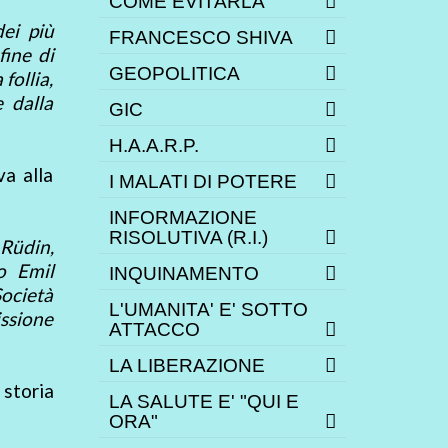
COME EVITARLA
ei più
FRANCESCO SHIVA
fine di
GEOPOLITICA
follia,
 dalla
GIC
H.A.A.R.P.
va alla
I MALATI DI POTERE
INFORMAZIONE
RISOLUTIVA (R.I.)
 Rüdin,
o Emil
INQUINAMENTO
Società
L'UMANITA' E' SOTTO
issione
ATTACCO
LA LIBERAZIONE
 storia
LA SALUTE E' "QUI E
ORA"