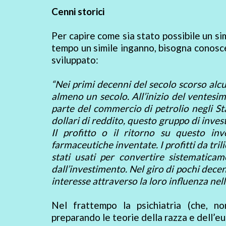
Cenni storici
Per capire come sia stato possibile un si
tempo un simile inganno, bisogna conoscer
sviluppato:
“Nei primi decenni del secolo scorso alc
almeno un secolo. All’inizio del ventesim
parte del commercio di petrolio negli Stati
dollari di reddito, questo gruppo di inve
Il profitto o il ritorno su questo in
farmaceutiche inventate. I profitti da tri
stati usati per convertire sistematic
dall’investimento. Nel giro di pochi decen
interesse attraverso la loro influenza nell
Nel frattempo la psichiatria (che, n
preparando le teorie della razza e dell’e