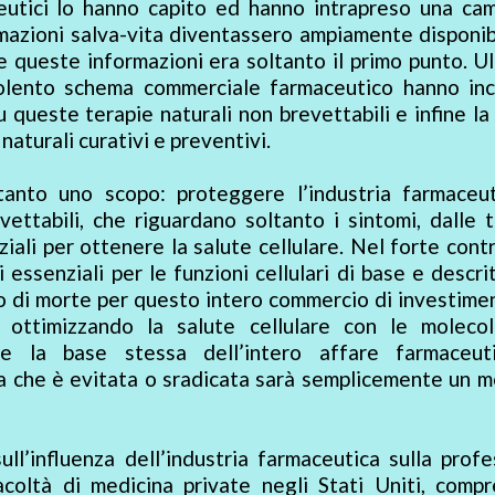
ceutici lo hanno capito ed hanno intrapreso una ca
azioni salva-vita diventassero ampiamente disponibi
queste informazioni era soltanto il primo punto. Ul
udolento schema commerciale farmaceutico hanno incl
u queste terapie naturali non brevettabili e infine l
naturali curativi e preventivi.
anto uno scopo: proteggere l’industria farmaceut
ettabili, che riguardano soltanto i sintomi, dalle 
iali per ottenere la salute cellulare. Nel forte contr
li essenziali per le funzioni cellulari di base e descri
a o di morte per questo intero commercio di investime
 ottimizzando la salute cellulare con le moleco
bbe la base stessa dell’intero affare farmaceut
ia che è evitata o sradicata sarà semplicemente un 
ull’influenza dell’industria farmaceutica sulla prof
coltà di medicina private negli Stati Uniti, compr