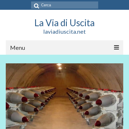
Cerca:
La Via di Uscita
laviadiuscita.net
Menu
HOME
CHI SIAMO
SOCIAL
SOSTIENICI
CONTATTI