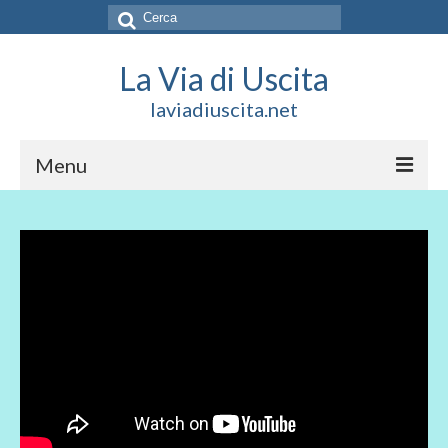
Cerca:
La Via di Uscita
laviadiuscita.net
Menu
HOME
CHI SIAMO
SOCIAL
SOSTIENICI
CONTATTI