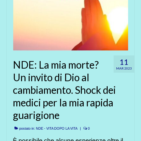
11
NDE: La mia morte?
MAR 2023
Un invito di Dio al
cambiamento. Shock dei
medici per la mia rapida
guarigione
postato in:
NDE - VITA DOPO LA VITA
|
0
È possibile che alcune esperienze oltre il