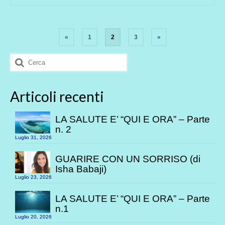
Paginazione
«
1
2
3
»
degli
Cerca:
articoli
Articoli recenti
LA SALUTE E’ “QUI E ORA” – Parte
n. 2
Luglio 31, 2026
GUARIRE CON UN SORRISO (di
Isha Babaji)
Luglio 23, 2026
LA SALUTE E’ “QUI E ORA” – Parte
n.1
Luglio 20, 2026