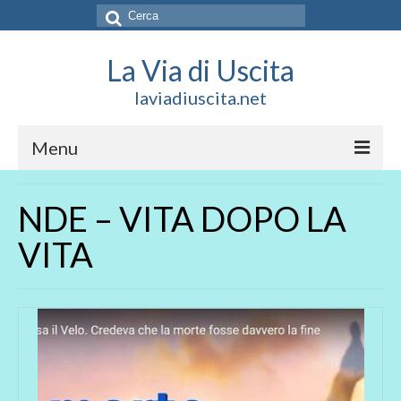
Cerca:
La Via di Uscita
laviadiuscita.net
Menu
HOME
NDE – VITA DOPO LA
CHI SIAMO
VITA
SOCIAL
SOSTIENICI
CONTATTI