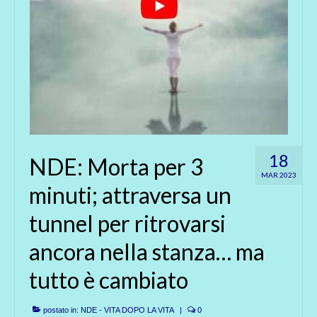
18
NDE: Morta per 3
MAR 2023
minuti; attraversa un
tunnel per ritrovarsi
ancora nella stanza… ma
tutto è cambiato
postato in:
NDE - VITA DOPO LA VITA
|
0