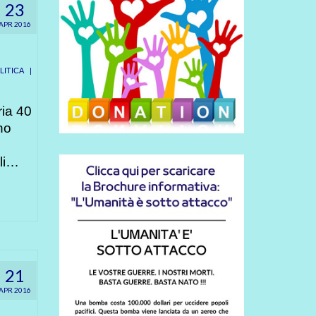
23
APR 2016
ITICA
|
ia 40
no
ali…
21
APR 2016