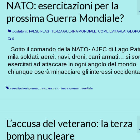
NATO: esercitazioni per la
prossima Guerra Mondiale?
postato in:
FALSE FLAG, TERZA GUERRA MONDIALE: COME EVITARLA
,
GEOPOL
0
Sotto il comando della NATO- AJFC di Lago Patr
mila soldati, aerei, navi, droni, carri armati… si so
esercitati ad attaccare in ogni angolo del mondo
chiunque oserà minacciare gli interessi occident
esercitazioni guerra
,
nato
,
no nato
,
terza guerra mondiale
L’accusa del veterano: la terza
bomba nucleare