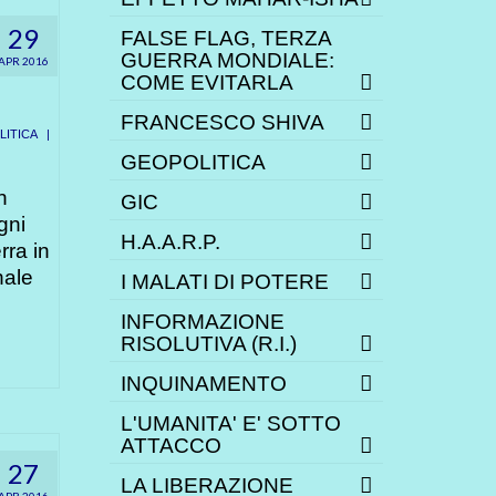
29
FALSE FLAG, TERZA
GUERRA MONDIALE:
APR 2016
COME EVITARLA
FRANCESCO SHIVA
ITICA
|
GEOPOLITICA
n
GIC
gni
H.A.A.R.P.
rra in
nale
I MALATI DI POTERE
INFORMAZIONE
RISOLUTIVA (R.I.)
INQUINAMENTO
L'UMANITA' E' SOTTO
ATTACCO
27
LA LIBERAZIONE
APR 2016