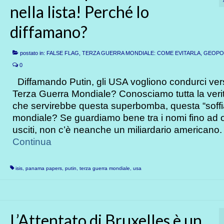
nella lista! Perché lo
diffamano?
postato in:
FALSE FLAG, TERZA GUERRA MONDIALE: COME EVITARLA
,
GEOPOL
0
Diffamando Putin, gli USA vogliono condurci ver
Terza Guerra Mondiale? Conosciamo tutta la verit
che servirebbe questa superbomba, questa “soffi
mondiale? Se guardiamo bene tra i nomi fino ad 
usciti, non c’è neanche un miliardario americano
Continua
isis
,
panama papers
,
putin
,
terza guerra mondiale
,
usa
L’Attentato di Bruxelles è un