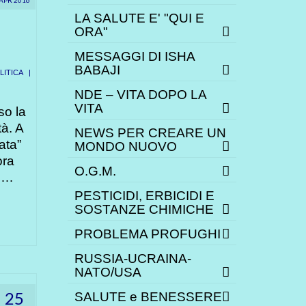
LA SALUTE E' "QUI E
ORA"
MESSAGGI DI ISHA
BABAJI
ITICA
|
NDE – VITA DOPO LA
VITA
so la
à. A
NEWS PER CREARE UN
ata”
MONDO NUOVO
ora
O.G.M.
. …
PESTICIDI, ERBICIDI E
SOSTANZE CHIMICHE
PROBLEMA PROFUGHI
RUSSIA-UCRAINA-
NATO/USA
25
SALUTE e BENESSERE