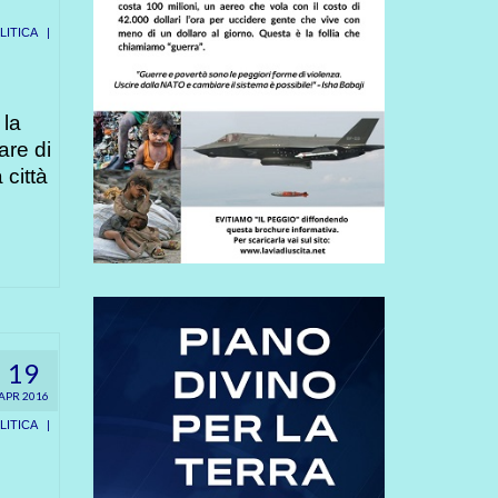
ITICA
|
 la
are di
 città
19
APR 2016
ITICA
|