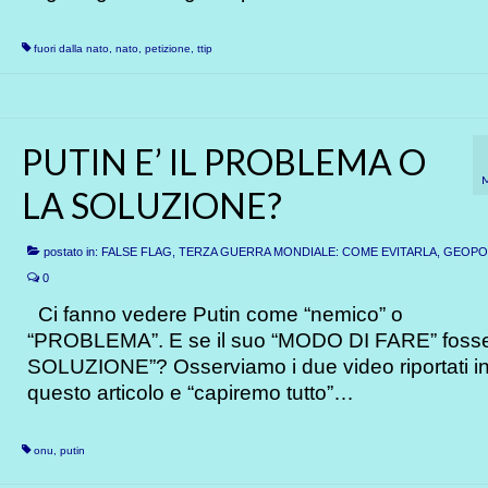
fuori dalla nato
,
nato
,
petizione
,
ttip
PUTIN E’ IL PROBLEMA O
LA SOLUZIONE?
postato in:
FALSE FLAG, TERZA GUERRA MONDIALE: COME EVITARLA
,
GEOPOL
0
Ci fanno vedere Putin come “nemico” o
“PROBLEMA”. E se il suo “MODO DI FARE” foss
SOLUZIONE”? Osserviamo i due video riportati i
questo articolo e “capiremo tutto”…
onu
,
putin