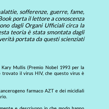
alattie, sofferenze, guerre, fame,
eBook porta il lettore a conoscenza
no dagli Organi Ufficiali circa la
uesta teoria è stata smontata dagli
erità portata da questi scienziati
. Kary Mullis (Premio Nobel 1993 per la
 trovato il virus HIV, che questo virus è
l cancerogeno farmaco AZT e dei micidiali
rio.
tamente e descrivono in che modo hanno