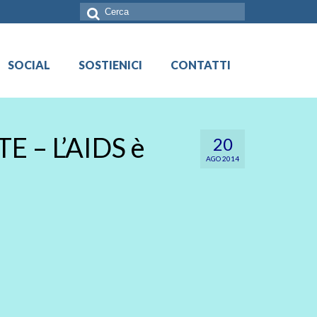
Cerca:
SOCIAL
SOSTIENICI
CONTATTI
E – L’AIDS è
20
AGO 2014