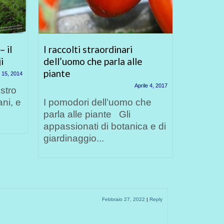
 il
I raccolti straordinari
Perché l
i
dell’uomo che parla alle
essenzia
piante
 15, 2014
Aprile 4, 2017
stro
Una car
ni, e
I pomodori dell’uomo che
gastric
parla alle piante Gli
indigest
appassionati di botanica e di
malasso
giardinaggio...
e, a lun
Febbraio 27, 2022
|
Reply