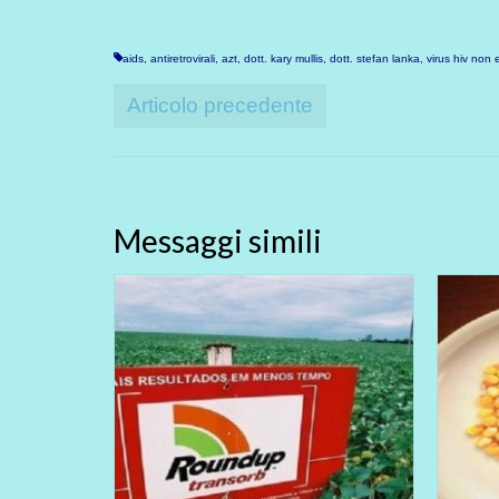
aids
,
antiretrovirali
,
azt
,
dott. kary mullis
,
dott. stefan lanka
,
virus hiv non 
Articolo precedente
Messaggi simili