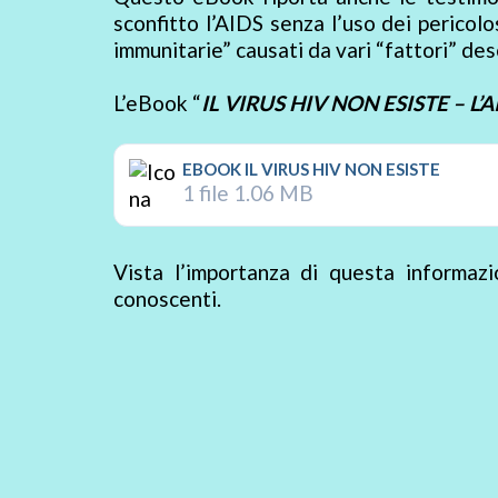
sconfitto l’AIDS senza l’uso dei pericol
immunitarie” causati da vari “fattori” des
L’eBook “
IL VIRUS HIV NON ESISTE – L’A
EBOOK IL VIRUS HIV NON ESISTE
1 file
1.06 MB
Vista l’importanza di questa informaz
conoscenti.