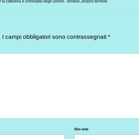
la cattiveria e criminalità degli uomini. Terribile, proprio terribile
.
I campi obbligatori sono contrassegnati
*
Sito web