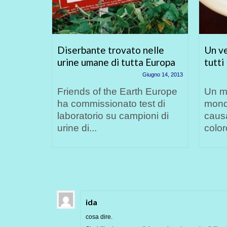
mo da
Diserbante trovato nelle
Un ve
urine umane di tutta Europa
tutti
iugno 26, 2013
Giugno 14, 2013
Friends of the Earth Europe
Un mi
to e sono
ha commissionato test di
mondo
rodotti
laboratorio su campioni di
causa
urine di...
color
ida
cosa dire.