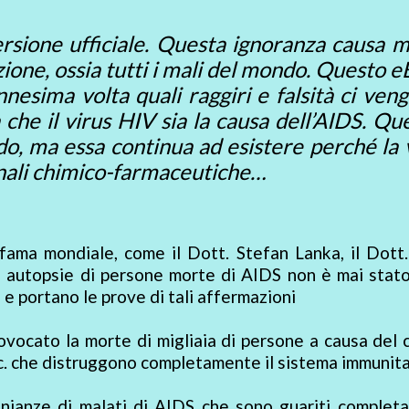
rsione ufficiale. Questa ignoranza causa m
uzione, ossia tutti i mali del mondo. Questo 
nesima volta quali raggiri e falsità ci vengo
ia che il virus HIV sia la causa dell’AIDS. Q
do, ma essa continua ad esistere perché la v
onali chimico-farmaceutiche…
 fama mondiale, come il Dott. Stefan Lanka, il Dott
lle autopsie di persone morte di AIDS non è mai stato
, e portano le prove di tali affermazioni
rovocato la morte di migliaia di persone a causa de
 ecc. che distruggono completamente il sistema immunita
nianze di malati di AIDS che sono guariti comple